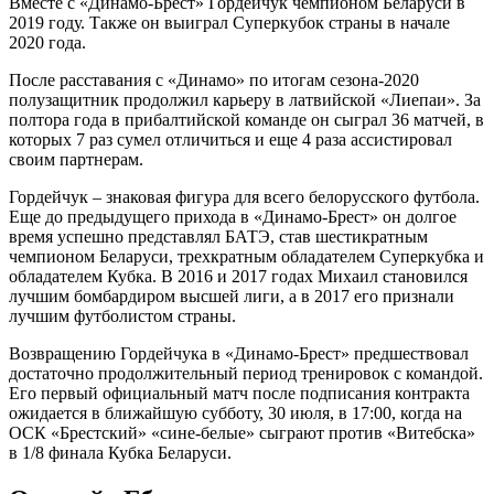
Вместе с «Динамо-Брест» Гордейчук чемпионом Беларуси в
2019 году. Также он выиграл Суперкубок страны в начале
2020 года.
После расставания с «Динамо» по итогам сезона-2020
полузащитник продолжил карьеру в латвийской «Лиепаи». За
полтора года в прибалтийской команде он сыграл 36 матчей, в
которых 7 раз сумел отличиться и еще 4 раза ассистировал
своим партнерам.
Гордейчук – знаковая фигура для всего белорусского футбола.
Еще до предыдущего прихода в «Динамо-Брест» он долгое
время успешно представлял БАТЭ, став шестикратным
чемпионом Беларуси, трехкратным обладателем Суперкубка и
обладателем Кубка. В 2016 и 2017 годах Михаил становился
лучшим бомбардиром высшей лиги, а в 2017 его признали
лучшим футболистом страны.
Возвращению Гордейчука в «Динамо-Брест» предшествовал
достаточно продолжительный период тренировок с командой.
Его первый официальный матч после подписания контракта
ожидается в ближайшую субботу, 30 июля, в 17:00, когда на
ОСК «Брестский» «сине-белые» сыграют против «Витебска»
в 1/8 финала Кубка Беларуси.