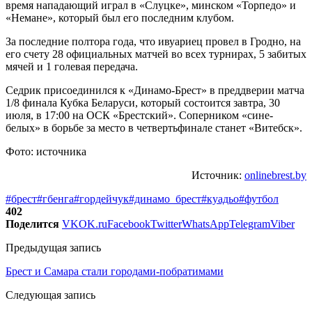
время нападающий играл в «Слуцке», минском «Торпедо» и
«Немане», который был его последним клубом.
За последние полтора года, что ивуариец провел в Гродно, на
его счету 28 официальных матчей во всех турнирах, 5 забитых
мячей и 1 голевая передача.
Седрик присоединился к «Динамо-Брест» в преддверии матча
1/8 финала Кубка Беларуси, который состоится завтра, 30
июля, в 17:00 на ОСК «Брестский». Соперником «сине-
белых» в борьбе за место в четвертьфинале станет «Витебск».
Фото: источника
Источник:
onlinebrest.by
#брест
#гбенга
#гордейчук
#динамо_брест
#куадьо
#футбол
402
Поделится
VK
OK.ru
Facebook
Twitter
WhatsApp
Telegram
Viber
Предыдущая запись
Брест и Самара стали городами-побратимами
Следующая запись