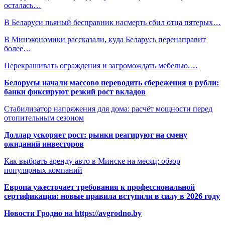
осталась…
В Беларуси пьяный бесправник насмерть сбил отца пятерых…
В Минэкономики рассказали, куда Беларусь перенаправит
более…
Перекрашивать ограждения и загромождать мебелью.…
Белорусы начали массово переводить сбережения в рубли:
банки фиксируют резкий рост вкладов
Стабилизатор напряжения для дома: расчёт мощности перед
отопительным сезоном
Доллар ускоряет рост: рынки реагируют на смену
ожиданий инвесторов
Как выбрать аренду авто в Минске на месяц: обзор
популярных компаний
Европа ужесточает требования к профессиональной
сертификации: новые правила вступили в силу в 2026 году
Новости Гродно на https://avgrodno.by