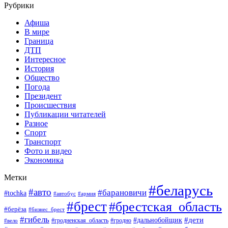
Рубрики
Афиша
В мире
Граница
ДТП
Интересное
История
Общество
Погода
Президент
Происшествия
Публикации читателей
Разное
Спорт
Транспорт
Фото и видео
Экономика
Метки
#беларусь
#авто
#барановичи
#tochka
#автобус
#армия
#брест
#брестская_область
#берёза
#бизнес_брест
#гибель
#дети
#дальнобойщик
#гродно
#вело
#гродненская_область