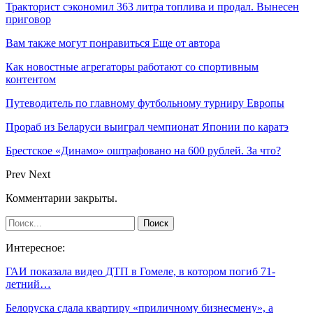
Тракторист сэкономил 363 литра топлива и продал. Вынесен
приговор
Вам также могут понравиться
Еще от автора
Как новостные агрегаторы работают со спортивным
контентом
Путеводитель по главному футбольному турниру Европы
Прораб из Беларуси выиграл чемпионат Японии по каратэ
Брестское «Динамо» оштрафовано на 600 рублей. За что?
Prev
Next
Комментарии закрыты.
Интересное:
ГАИ показала видео ДТП в Гомеле, в котором погиб 71-
летний…
Белоруска сдала квартиру «приличному бизнесмену», а