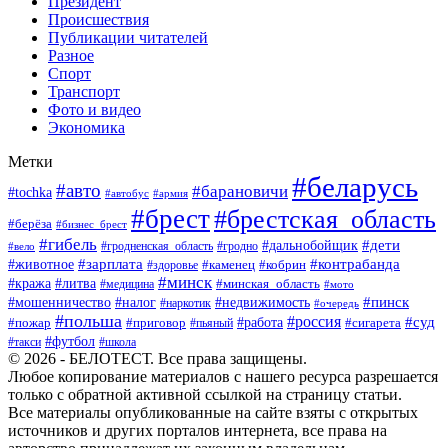
Президент
Происшествия
Публикации читателей
Разное
Спорт
Транспорт
Фото и видео
Экономика
Метки
#беларусь
#авто
#барановичи
#tochka
#автобус
#армия
#брест
#брестская_область
#берёза
#бизнес_брест
#гибель
#дети
#дальнобойщик
#гродно
#вело
#гродненская_область
#зарплата
#животное
#контрабанда
#каменец
#кобрин
#здоровье
#минск
#кража
#литва
#минская_область
#медицина
#мото
#мошенничество
#недвижимость
#пинск
#налог
#наркотик
#очередь
#польша
#россия
#работа
#суд
#пожар
#приговор
#пьяный
#сигарета
#футбол
#школа
#такси
© 2026 - БЕЛОТЕСТ. Все права защищены.
Любое копирование материалов с нашего ресурса разрешается
только с обратной активной ссылкой на страницу статьи.
Все материалы опубликованные на сайте взяты с открытых
источников и других порталов интернета, все права на