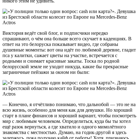
никого этим не удивить.
Виктория ведёт свой блог, и подписчики нередко
спрашивают, о чём она больше всего скучает в каденциях. В
ответ на это белоруска показывает видео, где собраны
душевные моменты: вот она идёт по любимой деревне, гладит
пса у калитки, сажает цветы на участке, встречается с
родными и снимает красивые закаты. Тоска по родной
белорусской земле не уходит никуда, какие бы прекрасные
заграничные пейзажи за окном ни были:
— Конечно, я отчётливо понимаю, что дальнобой — это не на
всю жизнь, особенно для меня как для девушки. Но хороший
старт в плане финансов и хороший вариант, чтобы посмотреть
мир с любимым человеком. Определиться, куда бы ты хотел
ещё разок вернуться, а где хватило и одного мимолётного
знакомства с местностью. Думаю, на годик-другой я здесь
задержусь, пока получаю кайф от работы! Хотя, признаюсь,