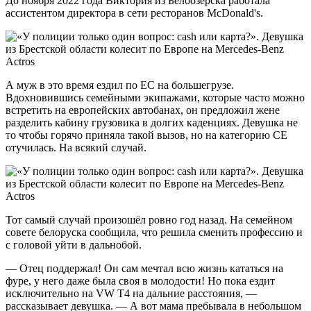
До ноября 2022 года Виктория из Белоозёрска работала
ассистентом директора в сети ресторанов McDonald's.
А муж в это время ездил по ЕС на большегрузе.
Вдохновившись семейными экипажами, которые часто можно
встретить на европейских автобанах, он предложил жене
разделить кабину грузовика в долгих каденциях. Девушка не
то чтобы горячо приняла такой вызов, но на категорию СЕ
отучилась. На всякий случай.
Тот самый случай произошёл ровно год назад. На семейном
совете белоруска сообщила, что решила сменить профессию и
с головой уйти в дальнобой.
— Отец поддержал! Он сам мечтал всю жизнь кататься на
фуре, у него даже была своя в молодости! Но пока ездит
исключительно на VW Т4 на дальние расстояния, —
рассказывает девушка. — А вот мама пребывала в небольшом