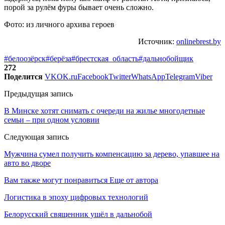
порой за рулём фуры бывает очень сложно.
Фото: из личного архива героев
Источник:
onlinebrest.by
#белоозёрск
#берёза
#брестская_область
#дальнобойщик
272
Поделится
VK
OK.ru
Facebook
Twitter
WhatsApp
Telegram
Viber
Предыдущая запись
В Минске хотят снимать с очереди на жилье многодетные
семьи – при одном условии
Следующая запись
Мужчина сумел получить компенсацию за дерево, упавшее на
авто во дворе
Вам также могут понравиться
Еще от автора
Логистика в эпоху цифровых технологий
Белорусский священник ушёл в дальнобой