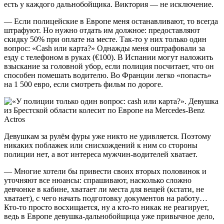
есть у каждого дальнобойщика. Виктория — не исключение.
— Если полицейские в Европе меня останавливают, то всегда
штрафуют. Но нужно отдать им должное: предоставляют
скидку 50% при оплате на месте. Так-то у них только один
вопрос: «Cash или карта?» Однажды меня оштрафовали за
езду с телефоном в руках (€100). В Испании могут наложить
взыскание за головной убор, если полиция посчитает, что он
способен помешать водителю. Во Франции легко «попасть»
на 1 500 евро, если смотреть фильм по дороге.
Девушкам за рулём фуры уже никто не удивляется. Поэтому
никаких поблажек или снисхождений к ним со стороны
полиции нет, а вот интереса мужчин-водителей хватает.
— Многие хотели бы привести своих вторых половинок и
уточняют все нюансы: спрашивают, насколько сложно
девчонке в кабине, хватает ли места для вещей (кстати, не
хватает), с чего начать подготовку документов на работу…
Кто-то просто восхищается, ну а кто-то никак не реагирует,
ведь в Европе девушка-дальнобойщица уже привычное дело,