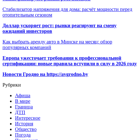
Стабилизатор напряжения для дома: расчёт мощности перед
отопительным сезоном
Доллар ускоряет рост: рынки реагируют на смену
ожиданий инвесторов
Как выбрать аренду авто в Минске на месяц: обзор
популярных компаний
Европа ужесточает требования к профессиональной
сертификации: новые правила вступили в силу в 2026 году
Новости Гродно на https://avgrodno.by
Рубрики
Афиша
В мире
Граница
ДТП
Интересное
История
Общество
Погода