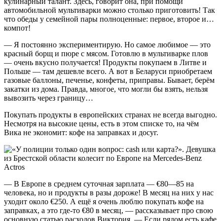
кулинарный талант. Здесь, говорит она, при помощи
автомобильной мультиварки можно столько приготовить! Так
что обеды у семейной пары полноценные: первое, второе и…
компот!
— Я постоянно экспериментирую. Но самое любимое — это
красный борщ и пюре с мясом. Готовлю в мультиварке плов
— очень вкусно получается! Продукты покупаем в Литве и
Польше — там дешевле всего. А вот в Беларуси приобретаем
газовые баллоны, печенье, конфеты, приправы. Бывает, берём
закатки из дома. Правда, многое, что могли бы взять, нельзя
вывозить через границу…
Покупать продукты в европейских странах не всегда выгодно.
Несмотря на высокие цены, есть в этом списке то, на чём
Вика не экономит: кофе на заправках и досуг.
— В Европе в среднем суточная зарплата — €80—85 на
человека, но и продукты в разы дороже! В месяц на них у нас
уходит около €250. А ещё я очень люблю покупать кофе на
заправках, а это где-то €80 в месяц, — рассказывает про свою
основную статью расходов Виктория. — Если рядом есть кафе