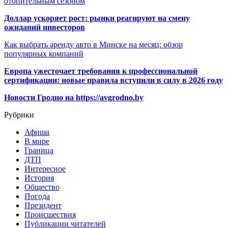
отопительным сезоном
Доллар ускоряет рост: рынки реагируют на смену
ожиданий инвесторов
Как выбрать аренду авто в Минске на месяц: обзор
популярных компаний
Европа ужесточает требования к профессиональной
сертификации: новые правила вступили в силу в 2026 году
Новости Гродно на https://avgrodno.by
Рубрики
Афиша
В мире
Граница
ДТП
Интересное
История
Общество
Погода
Президент
Происшествия
Публикации читателей