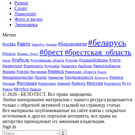
Разное
Спорт
Транспорт
Фото и видео
Экономика
Метки
#беларусь
#авто
#барановичи
#tochka
#автобус
#армия
#брест
#брестская_область
#берёза
#бизнес_брест
#гибель
#дети
#дальнобойщик
#гродно
#вело
#гродненская_область
#зарплата
#животное
#контрабанда
#каменец
#кобрин
#здоровье
#минск
#кража
#литва
#минская_область
#медицина
#мото
#мошенничество
#недвижимость
#пинск
#налог
#наркотик
#очередь
#польша
#россия
#работа
#суд
#пожар
#приговор
#пьяный
#сигарета
#футбол
#школа
#такси
© 2026 - БЕЛОТЕСТ. Все права защищены.
Любое копирование материалов с нашего ресурса разрешается
только с обратной активной ссылкой на страницу статьи.
Все материалы опубликованные на сайте взяты с открытых
источников и других порталов интернета, все права на
авторство принадлежат их законным владельцам.
Sign in