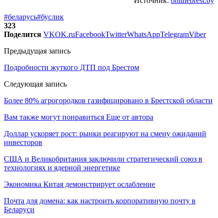
Источник:
onlinebrest.by
#беларусь
#буслик
323
Поделится
VK
OK.ru
Facebook
Twitter
WhatsApp
Telegram
Viber
Предыдущая запись
Подробности жуткого ДТП под Брестом
Следующая запись
Более 80% агрогородков газифицировано в Брестской области
Вам также могут понравиться
Еще от автора
Доллар ускоряет рост: рынки реагируют на смену ожиданий
инвесторов
США и Великобритания заключили стратегический союз в
технологиях и ядерной энергетике
Экономика Китая демонстрирует ослабление
Почта для домена: как настроить корпоративную почту в
Беларуси