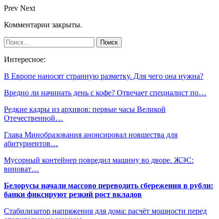
Prev
Next
Комментарии закрыты.
Интересное:
В Европе наносят странную разметку. Для чего она нужна?
Вредно ли начинать день с кофе? Отвечает специалист по…
Редкие кадры из архивов: первые часы Великой
Отечественной…
Глава Минобразования анонсировал новшества для
абитуриентов…
Мусорный контейнер повредил машину во дворе. ЖЭС:
виноват…
Белорусы начали массово переводить сбережения в рубли:
банки фиксируют резкий рост вкладов
Стабилизатор напряжения для дома: расчёт мощности перед