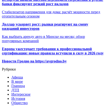
банки фиксируют резкий рост вкладов
Стабилизатор напряжения для дома: расчёт мощности перед
отопительным сезоном
Доллар ускоряет рост: рынки реагируют на смену
ожиданий инвесторов
Как выбрать аренду авто в Минске на месяц: обзор
популярных компаний
Европа ужесточает требования к профессиональной
сертификации: новые правила вступили в силу в 2026 году
Новости Гродно на https://avgrodno.by
Рубрики
Афиша
В мире
Граница
ДТП
Интересное
История
Общество