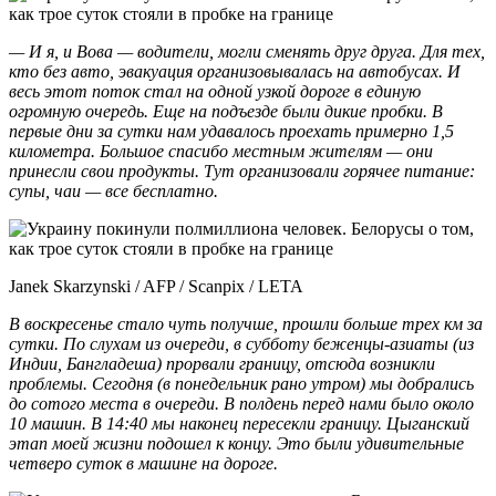
— И я, и Вова — водители, могли сменять друг друга. Для тех,
кто без авто, эвакуация организовывалась на автобусах. И
весь этот поток стал на одной узкой дороге в единую
огромную очередь. Еще на подъезде были дикие пробки. В
первые дни за сутки нам удавалось проехать примерно 1,5
километра. Большое спасибо местным жителям — они
принесли свои продукты. Тут организовали горячее питание:
супы, чаи — все бесплатно.
Janek Skarzynski / AFP / Scanpix / LETA
В воскресенье стало чуть получше, прошли больше трех км за
сутки. По слухам из очереди, в субботу беженцы-азиаты (из
Индии, Бангладеша) прорвали границу, отсюда возникли
проблемы. Сегодня (в понедельник рано утром) мы добрались
до сотого места в очереди. В полдень перед нами было около
10 машин. В 14:40 мы наконец пересекли границу. Цыганский
этап моей жизни подошел к концу. Это были удивительные
четверо суток в машине на дороге.