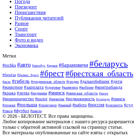
Погода
Президент
Происшествия
Публикации читателей
Разное
Спорт
Транспорт
Фото и видео
Экономика
Метки
#беларусь
#авто
#барановичи
#tochka
#автобус
#армия
#брест
#брестская_область
#берёза
#бизнес_брест
#гибель
#дети
#дальнобойщик
#гродно
#вело
#гродненская_область
#зарплата
#животное
#контрабанда
#каменец
#кобрин
#здоровье
#минск
#кража
#литва
#минская_область
#медицина
#мото
#мошенничество
#недвижимость
#пинск
#налог
#наркотик
#очередь
#польша
#россия
#работа
#суд
#пожар
#приговор
#пьяный
#сигарета
#футбол
#школа
#такси
© 2026 - БЕЛОТЕСТ. Все права защищены.
Любое копирование материалов с нашего ресурса разрешается
только с обратной активной ссылкой на страницу статьи.
Все материалы опубликованные на сайте взяты с открытых