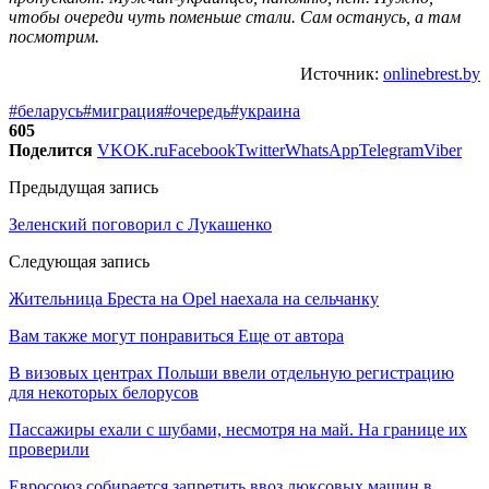
чтобы очереди чуть поменьше стали. Сам останусь, а там
посмотрим.
Источник:
onlinebrest.by
#беларусь
#миграция
#очередь
#украина
605
Поделится
VK
OK.ru
Facebook
Twitter
WhatsApp
Telegram
Viber
Предыдущая запись
Зеленский поговорил с Лукашенко
Следующая запись
Жительница Бреста на Opel наехала на сельчанку
Вам также могут понравиться
Еще от автора
В визовых центрах Польши ввели отдельную регистрацию
для некоторых белорусов
Пассажиры ехали с шубами, несмотря на май. На границе их
проверили
Евросоюз собирается запретить ввоз люксовых машин в