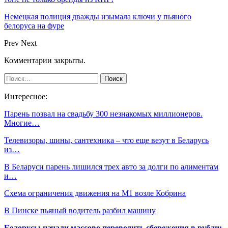
Немецкая полиция дважды изымала ключи у пьяного
белоруса на фуре
Prev
Next
Комментарии закрыты.
Интересное:
Парень позвал на свадьбу 300 незнакомых миллионеров.
Многие…
Телевизоры, шины, сантехника – что еще везут в Беларусь
из…
В Беларуси парень лишился трех авто за долги по алиментам
и…
Схема ограничения движения на М1 возле Кобрина
В Пинске пьяный водитель разбил машину
Белорусы начали массово переводить сбережения в рубли: