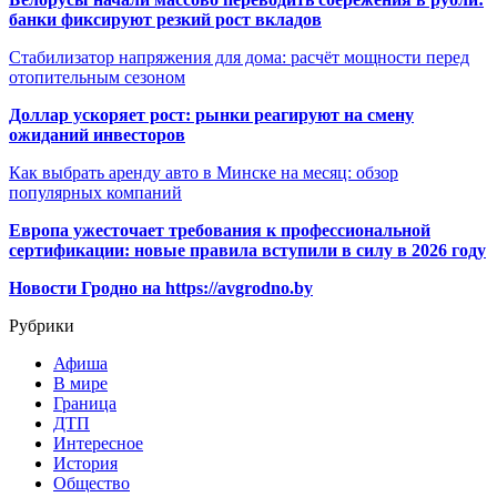
банки фиксируют резкий рост вкладов
Стабилизатор напряжения для дома: расчёт мощности перед
отопительным сезоном
Доллар ускоряет рост: рынки реагируют на смену
ожиданий инвесторов
Как выбрать аренду авто в Минске на месяц: обзор
популярных компаний
Европа ужесточает требования к профессиональной
сертификации: новые правила вступили в силу в 2026 году
Новости Гродно на https://avgrodno.by
Рубрики
Афиша
В мире
Граница
ДТП
Интересное
История
Общество