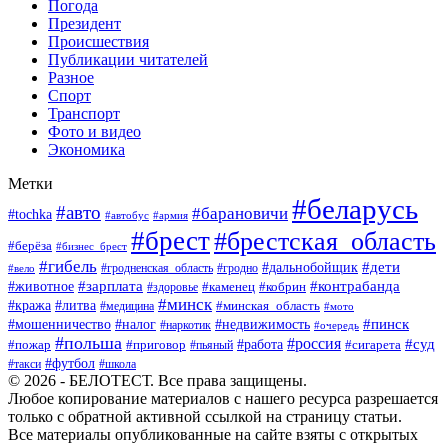
Погода
Президент
Происшествия
Публикации читателей
Разное
Спорт
Транспорт
Фото и видео
Экономика
Метки
#беларусь
#авто
#барановичи
#tochka
#автобус
#армия
#брест
#брестская_область
#берёза
#бизнес_брест
#гибель
#дети
#дальнобойщик
#гродно
#вело
#гродненская_область
#зарплата
#животное
#контрабанда
#каменец
#кобрин
#здоровье
#минск
#кража
#литва
#минская_область
#медицина
#мото
#мошенничество
#недвижимость
#пинск
#налог
#наркотик
#очередь
#польша
#россия
#работа
#суд
#пожар
#приговор
#пьяный
#сигарета
#футбол
#школа
#такси
© 2026 - БЕЛОТЕСТ. Все права защищены.
Любое копирование материалов с нашего ресурса разрешается
только с обратной активной ссылкой на страницу статьи.
Все материалы опубликованные на сайте взяты с открытых