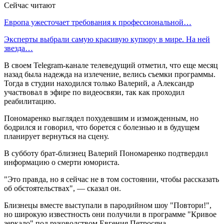
Сейчас читают
Европа ужесточает требования к профессиональной…
Эксперты выбрали самую красивую купюру в мире. На ней
звезда…
В своем Telegram-канале телеведущий отметил, что еще месяц
назад была надежда на излечение, велись съемки программы.
Тогда в студии находился только Валерий, а Александр
участвовал в эфире по видеосвязи, так как проходил
реабилитацию.
Пономаренко выглядел похудевшим и изможденным, но
бодрился и говорил, что борется с болезнью и в будущем
планирует вернуться на сцену.
В субботу брат-близнец Валерий Пономаренко подтвердил
информацию о смерти юмориста.
"Это правда, но я сейчас не в том состоянии, чтобы рассказать
об обстоятельствах", — сказал он.
Близнецы вместе выступали в пародийном шоу "Повтори!",
но широкую известность они получили в программе "Кривое
зеркало" под руководством Евгения Петросяна.