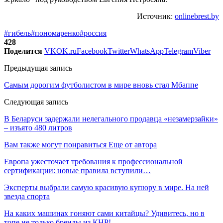
Источник:
onlinebrest.by
#гибель
#пономаренко
#россия
428
Поделится
VK
OK.ru
Facebook
Twitter
WhatsApp
Telegram
Viber
Предыдущая запись
Самым дорогим футболистом в мире вновь стал Мбаппе
Следующая запись
В Беларуси задержали нелегального продавца «незамерзайки»
– изъято 480 литров
Вам также могут понравиться
Еще от автора
Европа ужесточает требования к профессиональной
сертификации: новые правила вступили…
Эксперты выбрали самую красивую купюру в мире. На ней
звезда спорта
На каких машинах гоняют сами китайцы? Удивитесь, но в
топе не только бренды из КНР!