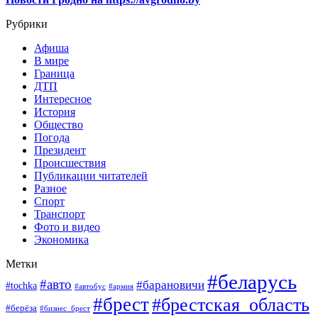
Рубрики
Афиша
В мире
Граница
ДТП
Интересное
История
Общество
Погода
Президент
Происшествия
Публикации читателей
Разное
Спорт
Транспорт
Фото и видео
Экономика
Метки
#беларусь
#авто
#барановичи
#tochka
#автобус
#армия
#брест
#брестская_область
#берёза
#бизнес_брест