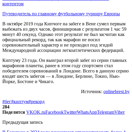
контентом
Путеводитель по главному футбольному турниру Европы
В октябре 2019 года Кипчоге на забеге в Вене сумел первым
выбежать из двух часов, финишировав с результатом 1 час 59
минут 40 секунд. Однако этот результат не был засчитан как
официальный рекорд, так как марафон не носил
соревновательный характер и не проходил под эгидой
Международной ассоциации легкоатлетических федераций.
Киптуму 23 года. Он выиграл второй забег из серии главных
марафонов планеты, ранее в этом году спортсмен стал
победителем соревнований в Лондоне. Всего в данную серию
входят шесть забегов — в Лондоне, Берлине, Токио, Нью-
Йорке, Бостоне и Чикаго.
Источник:
onlinebrest.by
#бег
#киптум
#рекорд
284
Поделится
VK
OK.ru
Facebook
Twitter
WhatsApp
Telegram
Viber
Предыдущая запись