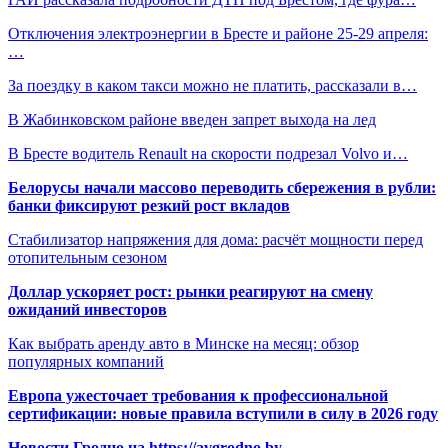
Отключения электроэнергии в Бресте и районе 25-29 апреля:
…
За поездку в каком такси можно не платить, рассказали в…
В Жабинковском районе введен запрет выхода на лед
В Бресте водитель Renault на скорости подрезал Volvo и…
Белорусы начали массово переводить сбережения в рубли:
банки фиксируют резкий рост вкладов
Стабилизатор напряжения для дома: расчёт мощности перед
отопительным сезоном
Доллар ускоряет рост: рынки реагируют на смену
ожиданий инвесторов
Как выбрать аренду авто в Минске на месяц: обзор
популярных компаний
Европа ужесточает требования к профессиональной
сертификации: новые правила вступили в силу в 2026 году
Новости Гродно на https://avgrodno.by