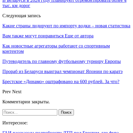
В Беларуси в 2024 году планируют отремонтировать более 4
тыс. км дорог
Следующая запись
Какие страны лидируют по импорту водки – новая статистика
Вам также могут понравиться
Еще от автора
Как новостные агрегаторы работают со спортивным
контентом
Путеводитель по главному футбольному турниру Европы
Прораб из Беларуси выиграл чемпионат Японии по каратэ
Брестское «Динамо» оштрафовано на 600 рублей. За что?
Prev
Next
Комментарии закрыты.
Интересное:
ГАИ рассказала подробности ДТП под Брестом, где фура…