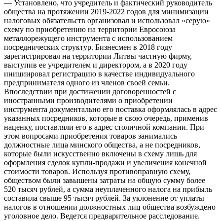
— Установлено, что учредитель и фактический руководитель
общества на протяжении 2019-2022 годов для минимизации
налоговых обязательств организовал и использовал «серую»
схему по приобретению на территории Евросоюза
металлорежущего инструмента с использованием
посреднических структур. Бизнесмен в 2018 году
зарегистрировал на территории Литвы частную фирму,
выступив ее учредителем и директором, а в 2020 году
инициировал регистрацию в качестве индивидуального
предпринимателя одного из членов своей семьи.
Впоследствии при достижении договоренностей с
иностранными производителями о приобретении
инструмента документально его поставка оформлялась в адрес
указанных посредников, которые в свою очередь, применив
наценку, поставляли его в адрес столичной компании. При
этом вопросами приобретения товаров занимались
должностные лица минского общества, а не посредников,
которые были искусственно включены в схему лишь для
оформления сделок купли-продажи и увеличения конечной
стоимости товаров. Используя противоправную схему,
обществом были завышены затраты на общую сумму более
520 тысяч рублей, а сумма неуплаченного налога на прибыль
составила свыше 95 тысяч рублей. За уклонение от уплаты
налогов в отношении должностных лиц общества возбуждено
уголовное дело. Ведется предварительное расследование.