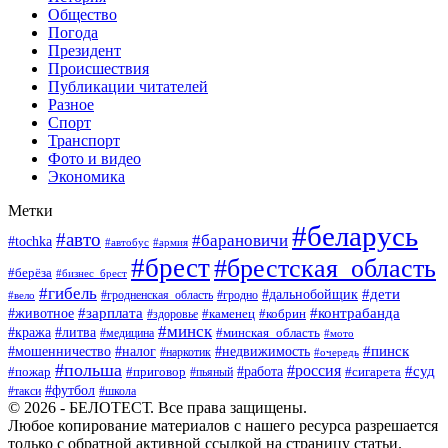
Общество
Погода
Президент
Происшествия
Публикации читателей
Разное
Спорт
Транспорт
Фото и видео
Экономика
Метки
#беларусь
#авто
#барановичи
#tochka
#автобус
#армия
#брест
#брестская_область
#берёза
#бизнес_брест
#гибель
#дети
#дальнобойщик
#гродно
#вело
#гродненская_область
#зарплата
#животное
#контрабанда
#каменец
#кобрин
#здоровье
#минск
#кража
#литва
#минская_область
#медицина
#мото
#мошенничество
#недвижимость
#пинск
#налог
#наркотик
#очередь
#польша
#россия
#работа
#суд
#пожар
#приговор
#пьяный
#сигарета
#футбол
#школа
#такси
© 2026 - БЕЛОТЕСТ. Все права защищены.
Любое копирование материалов с нашего ресурса разрешается
только с обратной активной ссылкой на страницу статьи.