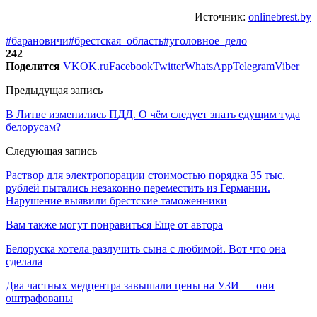
Источник:
onlinebrest.by
#барановичи
#брестская_область
#уголовное_дело
242
Поделится
VK
OK.ru
Facebook
Twitter
WhatsApp
Telegram
Viber
Предыдущая запись
В Литве изменились ПДД. О чём следует знать едущим туда
белорусам?
Следующая запись
Раствор для электропорации стоимостью порядка 35 тыс.
рублей пытались незаконно переместить из Германии.
Нарушение выявили брестские таможенники
Вам также могут понравиться
Еще от автора
Белоруска хотела разлучить сына с любимой. Вот что она
сделала
Два частных медцентра завышали цены на УЗИ — они
оштрафованы