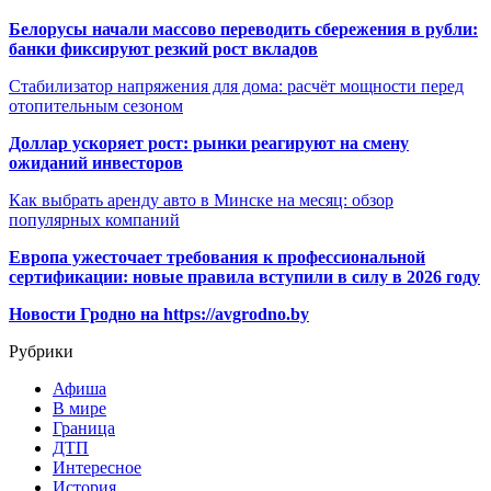
Белорусы начали массово переводить сбережения в рубли:
банки фиксируют резкий рост вкладов
Стабилизатор напряжения для дома: расчёт мощности перед
отопительным сезоном
Доллар ускоряет рост: рынки реагируют на смену
ожиданий инвесторов
Как выбрать аренду авто в Минске на месяц: обзор
популярных компаний
Европа ужесточает требования к профессиональной
сертификации: новые правила вступили в силу в 2026 году
Новости Гродно на https://avgrodno.by
Рубрики
Афиша
В мире
Граница
ДТП
Интересное
История