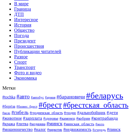
В мире
Граница
ДТП
Интересное
История
Общество
Погода
Президент
Происшествия
Публикации читателей
Разное
Спорт
Транспорт
Фото и видео
Экономика
Метки
#беларусь
#авто
#барановичи
#tochka
#автобус
#армия
#брест
#брестская_область
#берёза
#бизнес_брест
#гибель
#дети
#дальнобойщик
#гродно
#вело
#гродненская_область
#зарплата
#животное
#контрабанда
#каменец
#кобрин
#здоровье
#минск
#кража
#литва
#минская_область
#медицина
#мото
#мошенничество
#недвижимость
#пинск
#налог
#наркотик
#очередь