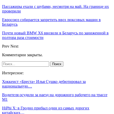
Пассажиры ехали с шубами, несмотря на май. На границе их
проверили
Евросоюз собирается запретить ввоз люксовых машин в
Беларусь
Почти новый BMW X6 ввозили в Беларусь по заниженной в
полтора раза стоимости
Prev
Next
Комментарии закрыты.
Интересное:
Хоккеист «Бреста» Илья Сушко дебютировал за
национальную…
Водителя осудили за наезд на дорожного рабочего на трассе
М1
HiPhi X: в Гродно прибыл один из самых дорогих
китайских…