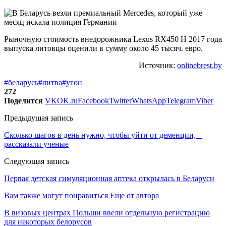
Рыночную стоимость внедорожника Lexus RX450 H 2017 года
выпуска литовцы оценили в сумму около 45 тысяч. евро.
Источник:
onlinebrest.by
#беларусь
#литва
#угон
272
Поделится
VK
OK.ru
Facebook
Twitter
WhatsApp
Telegram
Viber
Предыдущая запись
Сколько шагов в день нужно, чтобы уйти от деменции, –
рассказали ученые
Следующая запись
Первая детская симуляционная аптека открылась в Беларуси
Вам также могут понравиться
Еще от автора
В визовых центрах Польши ввели отдельную регистрацию
для некоторых белорусов