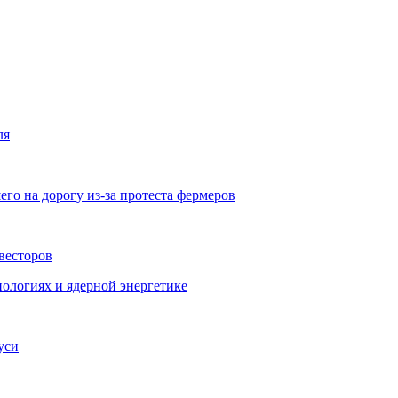
ля
го на дорогу из-за протеста фермеров
весторов
ологиях и ядерной энергетике
уси