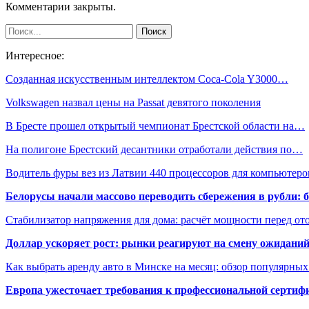
Комментарии закрыты.
Интересное:
Созданная искусственным интеллектом Coca-Cola Y3000…
Volkswagen назвал цены на Passat девятого поколения
В Бресте прошел открытый чемпионат Брестской области на…
На полигоне Брестский десантники отработали действия по…
Водитель фуры вез из Латвии 440 процессоров для компьютер
Белорусы начали массово переводить сбережения в рубли: 
Стабилизатор напряжения для дома: расчёт мощности перед о
Доллар ускоряет рост: рынки реагируют на смену ожиданий
Как выбрать аренду авто в Минске на месяц: обзор популярны
Европа ужесточает требования к профессиональной сертифи