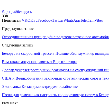
#аренда
#беларусь
338
Поделится
VK
OK.ru
Facebook
Twitter
WhatsApp
Telegram
Viber
Предыдущая запись
Отсоединившийся прицеп убил водителя встречного автомоби
Следующая запись
Белорус на скоростной трассе в Польше сбил мужчину, вышедше
Вам также могут понравиться
Еще от автора
Доллар ускоряет рост: рынки реагируют на смену ожиданий ин
США и Великобритания заключили стратегический союз в техн
Экономика Китая демонстрирует ослабление
Почта для домена: как настроить корпоративную почту в Белар
Prev
Next