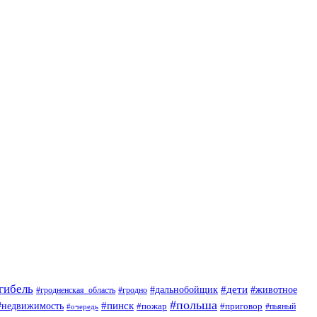
гибель
#дети
#животное
#дальнобойщик
#гродно
#гродненская_область
#польша
#недвижимость
#пинск
#пожар
#приговор
#пьяный
#очередь