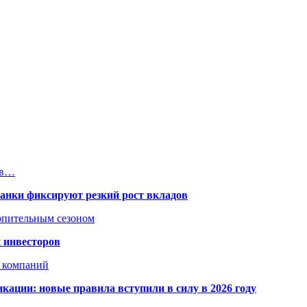
ов…
банки фиксируют резкий рост вкладов
топительным сезоном
 инвесторов
х компаний
кации: новые правила вступили в силу в 2026 году