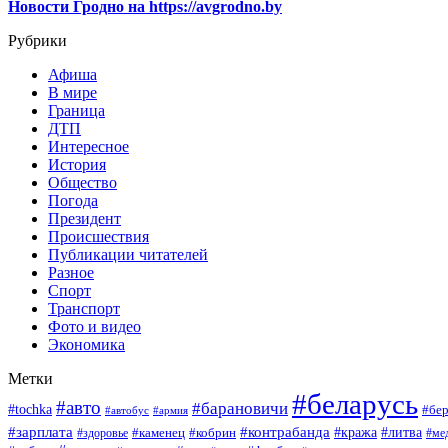
Новости Гродно на https://avgrodno.by
Рубрики
Афиша
В мире
Граница
ДТП
Интересное
История
Общество
Погода
Президент
Происшествия
Публикации читателей
Разное
Спорт
Транспорт
Фото и видео
Экономика
Метки
#беларусь
#авто
#барановичи
#tochka
#бер
#автобус
#армия
#зарплата
#контрабанда
#кража
#литва
#каменец
#кобрин
#ме
#здоровье