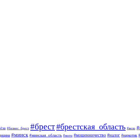
#брест
#брестская_область
#
ёза
#вело
#бизнес_брест
#минск
#мошенничество
#минская_область
#налог
дицина
#мото
#наркотик