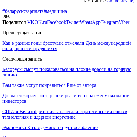
Источник:
onlinebrest.by
#беларусь
#зарплата
#медицина
286
Поделится
VK
OK.ru
Facebook
Twitter
WhatsApp
Telegram
Viber
Предыдущая запись
Как в разные годы брестчане отмечали День международной
солидарности трудящихся
Следующая запись
Белорусы смогут пожаловаться на плохие дороги на горячую
линию
Вам также могут понравиться
Еще от автора
Доллар ускоряет рост: рынки реагируют на смену ожиданий
инвесторов
США и Великобритания заключили стратегический союз в
технологиях и ядерной энергетике
Экономика Китая демонстрирует ослабление