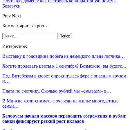
Почта для домена: как настроить корпоративную почту в
Беларуси
Prev
Next
Комментарии закрыты.
Интересное:
Выставку к годовщине побега из немецкого плена летчика…
Хотите продавать цветы к 1 сентября? Возможно, вы будете…
Под Витебском в кювет опрокинулась фура с опасным грузом
и…
Плата по счетчику. Сколько рублей мы «смываем» в…
В Минске хотят снимать с очереди на жилье многодетные
семьи…
Белорусы начали массово переводить сбережения в рубли:
банки фиксируют резкий рост вкладов