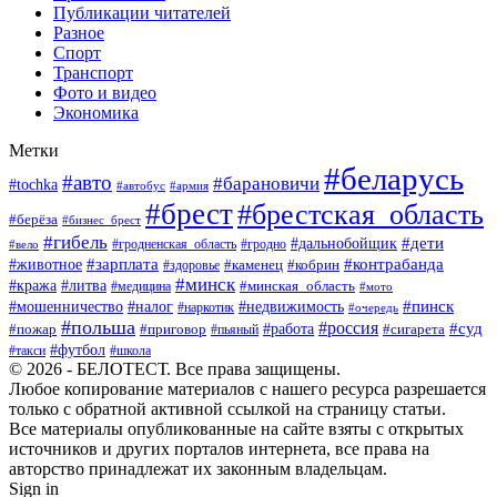
Публикации читателей
Разное
Спорт
Транспорт
Фото и видео
Экономика
Метки
#беларусь
#авто
#барановичи
#tochka
#автобус
#армия
#брест
#брестская_область
#берёза
#бизнес_брест
#гибель
#дети
#дальнобойщик
#гродно
#вело
#гродненская_область
#зарплата
#животное
#контрабанда
#каменец
#кобрин
#здоровье
#минск
#кража
#литва
#минская_область
#медицина
#мото
#мошенничество
#недвижимость
#пинск
#налог
#наркотик
#очередь
#польша
#россия
#работа
#суд
#пожар
#приговор
#пьяный
#сигарета
#футбол
#школа
#такси
© 2026 - БЕЛОТЕСТ. Все права защищены.
Любое копирование материалов с нашего ресурса разрешается
только с обратной активной ссылкой на страницу статьи.
Все материалы опубликованные на сайте взяты с открытых
источников и других порталов интернета, все права на
авторство принадлежат их законным владельцам.
Sign in