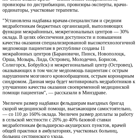
провизоры по дистрибьюции, провизоры-эксперты, врачи-
ординаторы, участковые терапевты.
"Установлена надбавка врачам-специалистам и средним
медработникам бюджетных организаций, выполняющих
функции межрайонных, межрегиональных центров — 30%
оклада. В целях обеспечения доступности и повышения
качества оказания специализированной высокотехнологичной
медпомощи пациентам в республике созданы 11
межрайонных центров (Барановичи, Пинск, Новополоцк,
Орша, Мозырь, Лида, Островец, Молодечно, Борисов,
Солигорск, Бобруйск) и межрегиональный центр (Островец),
оказывающих в том числе медпомощь пациентам с острым
нарушением мозгового кровообращения, острым коронарным
синдромом. Данная мера будет мотивировать медработников к
улучшению качества оказания своевременной медицинской
помощи пациентам", — рассказали в Минздраве.
Увеличен размер надбавки фельдшерам выездных бригад
скорой медицинской помощи, выезжающим самостоятельно,
— со 110 до 160% оклада. Увеличен размер доплаты за работу
в сельской местности с 20% до 40% базовой ставки
медработникам фельдшерско-акушерских пунктов, врачей
общей практики в амбулаториях, участковых больниц,
больниц сестринского ухода.