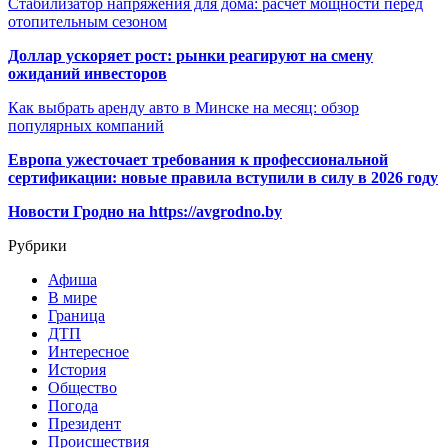
Стабилизатор напряжения для дома: расчёт мощности перед
отопительным сезоном
Доллар ускоряет рост: рынки реагируют на смену
ожиданий инвесторов
Как выбрать аренду авто в Минске на месяц: обзор
популярных компаний
Европа ужесточает требования к профессиональной
сертификации: новые правила вступили в силу в 2026 году
Новости Гродно на https://avgrodno.by
Рубрики
Афиша
В мире
Граница
ДТП
Интересное
История
Общество
Погода
Президент
Происшествия