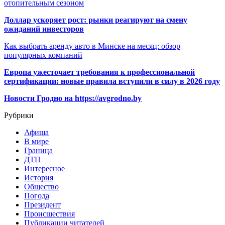
отопительным сезоном
Доллар ускоряет рост: рынки реагируют на смену
ожиданий инвесторов
Как выбрать аренду авто в Минске на месяц: обзор
популярных компаний
Европа ужесточает требования к профессиональной
сертификации: новые правила вступили в силу в 2026 году
Новости Гродно на https://avgrodno.by
Рубрики
Афиша
В мире
Граница
ДТП
Интересное
История
Общество
Погода
Президент
Происшествия
Публикации читателей