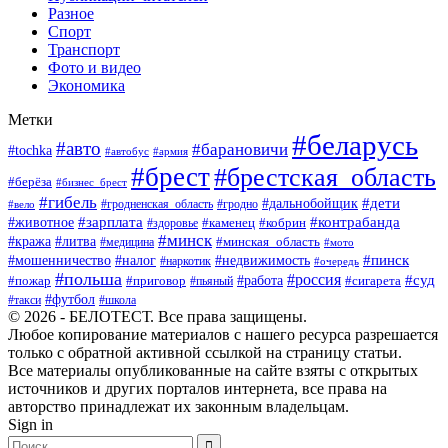
Разное
Спорт
Транспорт
Фото и видео
Экономика
Метки
#беларусь
#авто
#барановичи
#tochka
#автобус
#армия
#брест
#брестская_область
#берёза
#бизнес_брест
#гибель
#дети
#дальнобойщик
#гродно
#вело
#гродненская_область
#зарплата
#животное
#контрабанда
#каменец
#кобрин
#здоровье
#минск
#кража
#литва
#минская_область
#медицина
#мото
#мошенничество
#недвижимость
#пинск
#налог
#наркотик
#очередь
#польша
#россия
#работа
#суд
#пожар
#приговор
#пьяный
#сигарета
#футбол
#школа
#такси
© 2026 - БЕЛОТЕСТ. Все права защищены.
Любое копирование материалов с нашего ресурса разрешается
только с обратной активной ссылкой на страницу статьи.
Все материалы опубликованные на сайте взяты с открытых
источников и других порталов интернета, все права на
авторство принадлежат их законным владельцам.
Sign in