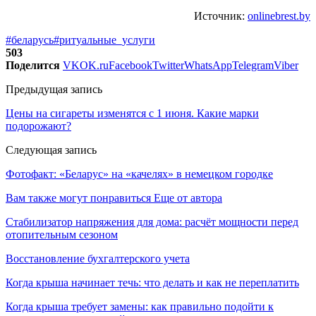
Источник:
onlinebrest.by
#беларусь
#ритуальные_услуги
503
Поделится
VK
OK.ru
Facebook
Twitter
WhatsApp
Telegram
Viber
Предыдущая запись
Цены на сигареты изменятся с 1 июня. Какие марки
подорожают?
Следующая запись
Фотофакт: «Беларус» на «качелях» в немецком городке
Вам также могут понравиться
Еще от автора
Стабилизатор напряжения для дома: расчёт мощности перед
отопительным сезоном
Восстановление бухгалтерского учета
Когда крыша начинает течь: что делать и как не переплатить
Когда крыша требует замены: как правильно подойти к