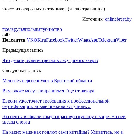
Фото: из открытых источников (иллюстративное)
Источник:
onlinebrest.by
#беларусь
#польша
#убийство
540
Поделится
VK
OK.ru
Facebook
Twitter
WhatsApp
Telegram
Viber
Предыдущая запись
Что делать, если встретил в лесу дикого зверя?
Следующая запись
Mercedes перевернулся в Брестской области
Вам также могут понравиться
Еще от автора
Европа ужесточает требования к профессиональной
сертификации: новые правила вступили…
Эксперты выбрали самую красивую купюру в мире. На ней
звезда спорта
На каких машинах гоняют сами китайцы? Удивитесь, но в