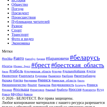
История
Общество
Погода
Президент
Происшествия
Публикации читателей
Разное
Спорт
Транспорт
Фото и видео
Экономика
Метки
#беларусь
#авто
#барановичи
#tochka
#автобус
#армия
#брест
#брестская_область
#берёза
#бизнес_брест
#гибель
#дети
#дальнобойщик
#гродно
#вело
#гродненская_область
#зарплата
#животное
#контрабанда
#каменец
#кобрин
#здоровье
#минск
#кража
#литва
#минская_область
#медицина
#мото
#мошенничество
#недвижимость
#пинск
#налог
#наркотик
#очередь
#польша
#россия
#работа
#суд
#пожар
#приговор
#пьяный
#сигарета
#футбол
#школа
#такси
© 2026 - БЕЛОТЕСТ. Все права защищены.
Любое копирование материалов с нашего ресурса разрешается
только с обратной активной ссылкой на страницу статьи.