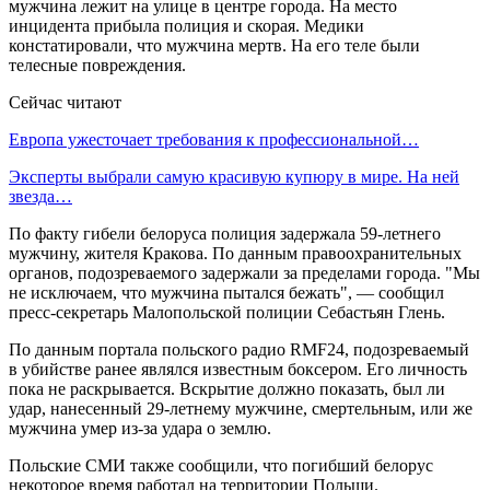
мужчина лежит на улице в центре города. На место
инцидента прибыла полиция и скорая. Медики
констатировали, что мужчина мертв. На его теле были
телесные повреждения.
Сейчас читают
Европа ужесточает требования к профессиональной…
Эксперты выбрали самую красивую купюру в мире. На ней
звезда…
По факту гибели белоруса полиция задержала 59-летнего
мужчину, жителя Кракова. По данным правоохранительных
органов, подозреваемого задержали за пределами города. "Мы
не исключаем, что мужчина пытался бежать", — сообщил
пресс-секретарь Малопольской полиции Себастьян Глень.
По данным портала польского радио RMF24, подозреваемый
в убийстве ранее являлся известным боксером. Его личность
пока не раскрывается. Вскрытие должно показать, был ли
удар, нанесенный 29-летнему мужчине, смертельным, или же
мужчина умер из-за удара о землю.
Польские СМИ также сообщили, что погибший белорус
некоторое время работал на территории Польши.