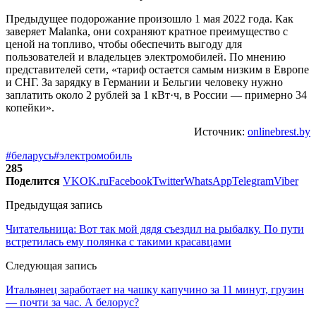
Предыдущее подорожание произошло 1 мая 2022 года. Как
заверяет Malanka, они сохраняют кратное преимущество с
ценой на топливо, чтобы обеспечить выгоду для
пользователей и владельцев электромобилей. По мнению
представителей сети, «тариф остается самым низким в Европе
и СНГ. За зарядку в Германии и Бельгии человеку нужно
заплатить около 2 рублей за 1 кВт·ч, в России — примерно 34
копейки».
Источник:
onlinebrest.by
#беларусь
#электромобиль
285
Поделится
VK
OK.ru
Facebook
Twitter
WhatsApp
Telegram
Viber
Предыдущая запись
Читательница: Вот так мой дядя съездил на рыбалку. По пути
встретилась ему полянка с такими красавцами
Следующая запись
Итальянец заработает на чашку капучино за 11 минут, грузин
— почти за час. А белорус?