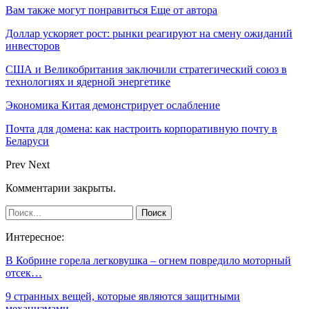
Вам также могут понравиться
Еще от автора
Доллар ускоряет рост: рынки реагируют на смену ожиданий
инвесторов
США и Великобритания заключили стратегический союз в
технологиях и ядерной энергетике
Экономика Китая демонстрирует ослабление
Почта для домена: как настроить корпоративную почту в
Беларуси
Prev
Next
Комментарии закрыты.
Интересное:
В Кобрине горела легковушка – огнем повредило моторный
отсек…
9 странных вещей, которые являются защитными
механизмами…