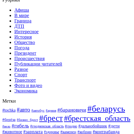
Афиша
В мире
Граница
ДТП
Интересное
История
Общество
Погода
Президент
Происшествия
Публикации читателей
Разное
Спорт
Транспорт
Фото и видео
Экономика
Метки
#беларусь
#авто
#барановичи
#tochka
#автобус
#армия
#брест
#брестская_область
#берёза
#бизнес_брест
#гибель
#дети
#дальнобойщик
#гродно
#вело
#гродненская_область
#зарплата
#животное
#контрабанда
#каменец
#кобрин
#здоровье