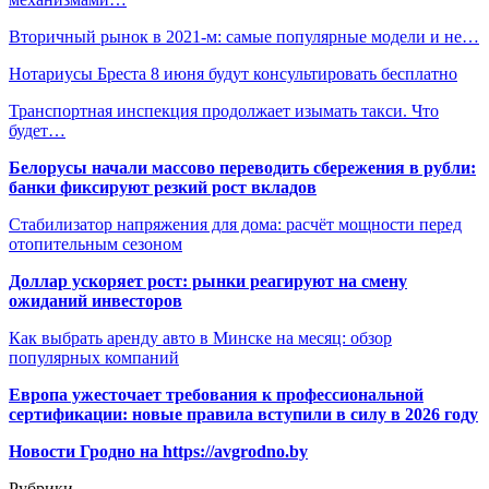
Вторичный рынок в 2021-м: самые популярные модели и не…
Нотариусы Бреста 8 июня будут консультировать бесплатно
Транспортная инспекция продолжает изымать такси. Что
будет…
Белорусы начали массово переводить сбережения в рубли:
банки фиксируют резкий рост вкладов
Стабилизатор напряжения для дома: расчёт мощности перед
отопительным сезоном
Доллар ускоряет рост: рынки реагируют на смену
ожиданий инвесторов
Как выбрать аренду авто в Минске на месяц: обзор
популярных компаний
Европа ужесточает требования к профессиональной
сертификации: новые правила вступили в силу в 2026 году
Новости Гродно на https://avgrodno.by
Рубрики