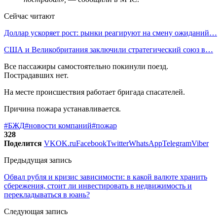
Сейчас читают
Доллар ускоряет рост: рынки реагируют на смену ожиданий…
США и Великобритания заключили стратегический союз в…
Все пассажиры самостоятельно покинули поезд.
Пострадавших нет.
На месте происшествия работает бригада спасателей.
Причина пожара устанавливается.
#БЖД
#новости компаний
#пожар
328
Поделится
VK
OK.ru
Facebook
Twitter
WhatsApp
Telegram
Viber
Предыдущая запись
Обвал рубля и кризис зависимости: в какой валюте хранить
сбережения, стоит ли инвестировать в недвижимость и
перекладываться в юань?
Следующая запись