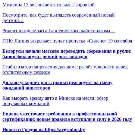
Мужчина 17 лет питается только газировкой
Посмотрите, как будет выглядеть современный новый
детский…
Ремонт в отделе загса Ганцевичского райисполкома…
ГПК: Латвия закрывает пункт пропуска «Силене» 19 сентября
Белорусы начали массово переводить сбережения в рубли:
банки фиксируют резкий рост вкладов
Стабилизатор напряжения для дома: расчёт мощности перед
отопительным сезоном
Доллар ускоряет рост: рынки реагируют на смену
ожиданий инвесторов
Как выбрать аренду авто в Минске на месяц: обзор
популярных компаний
Европа ужесточает требования к профессиональной
сертификации: новые правила вступили в силу в 2026 году
Новости Гродно на https://avgrodno.by