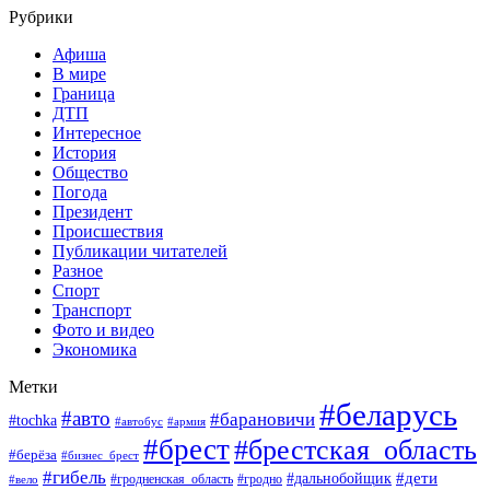
Рубрики
Афиша
В мире
Граница
ДТП
Интересное
История
Общество
Погода
Президент
Происшествия
Публикации читателей
Разное
Спорт
Транспорт
Фото и видео
Экономика
Метки
#беларусь
#авто
#барановичи
#tochka
#автобус
#армия
#брест
#брестская_область
#берёза
#бизнес_брест
#гибель
#дети
#дальнобойщик
#гродно
#вело
#гродненская_область