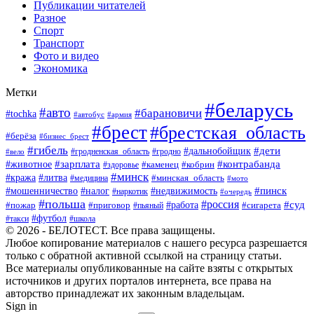
Публикации читателей
Разное
Спорт
Транспорт
Фото и видео
Экономика
Метки
#беларусь
#авто
#барановичи
#tochka
#автобус
#армия
#брест
#брестская_область
#берёза
#бизнес_брест
#гибель
#дети
#дальнобойщик
#гродно
#вело
#гродненская_область
#зарплата
#животное
#контрабанда
#каменец
#кобрин
#здоровье
#минск
#кража
#литва
#минская_область
#медицина
#мото
#мошенничество
#недвижимость
#пинск
#налог
#наркотик
#очередь
#польша
#россия
#работа
#суд
#пожар
#приговор
#пьяный
#сигарета
#футбол
#школа
#такси
© 2026 - БЕЛОТЕСТ. Все права защищены.
Любое копирование материалов с нашего ресурса разрешается
только с обратной активной ссылкой на страницу статьи.
Все материалы опубликованные на сайте взяты с открытых
источников и других порталов интернета, все права на
авторство принадлежат их законным владельцам.
Sign in