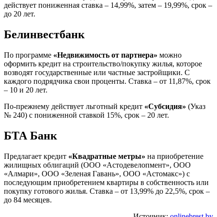
действует пониженная ставка – 14,99%, затем – 19,99%, срок –
до 20 лет.
Белинвестбанк
По программе
«Недвижимость от партнера»
можно
оформить кредит на строительство/покупку жилья, которое
возводят государственные или частные застройщики. С
каждого подрядчика свои проценты. Ставка – от 11,87%, срок
– 10 и 20 лет.
По-прежнему действует льготный кредит
«Субсидия»
(Указ
№ 240) с пониженной ставкой 15%, срок – 20 лет.
БТА Банк
Предлагает кредит
«Квадратные метры»
на приобретение
жилищных облигаций (ООО «Астодевелопмент», ООО
«Алмари», ООО «Зеленая Гавань», ООО «Астомакс») с
последующим приобретением квартиры в собственность или
покупку готового жилья. Ставка – от 13,99% до 22,5%, срок –
до 84 месяцев.
Источник:
onlinebrest.by