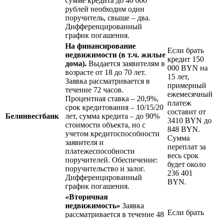
сумме кредита до 40 000
рублей необходим один
поручитель, свыше – два.
Дифференцированный
график погашения.
На финансирование
Если брать
недвижимости (в т.ч. жилые
кредит 150
дома).
Выдается заявителям в
000 BYN на
возрасте от 18 до 70 лет.
15 лет,
Заявка рассматривается в
примерный
течение 72 часов.
ежемесячный
Процентная ставка – 20,9%,
платеж
срок кредитования – 10/15/20
составит от
Белинвестбанк
лет, сумма кредита – до 90%
3410 BYN до
стоимости объекта, но с
848 BYN.
учетом кредитоспособности
Сумма
заявителя и
переплат за
платежеспособности
весь срок
поручителей. Обеспечение:
будет около
поручительство и залог.
236 401
Дифференцированный
BYN.
график погашения.
«Вторичная
недвижимость»
Заявка
Если брать
рассматривается в течение 48