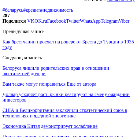
#беларусь
#кредит
#недвижимость
287
Поделится
VK
OK.ru
Facebook
Twitter
WhatsApp
Telegram
Viber
Предыдущая запись
Как брестчанин проехал на ровере от Бреста до Турции в 1935
году
Следующая запись
Белоруса лишили родительских прав в отношении
шестилетней дочери
Вам также могут понравиться
Еще от автора
Доллар ускоряет рост: рынки реагируют на смену ожиданий
инвесторов
США и Великобритания заключили стратегический союз в
технологиях и ядерной энергетике
Экономика Китая демонстрирует ослабление
Почта для домена: как настроить корпоративную почту в