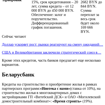
15%, срок кредитования – 20
2682 BYN до
лет, сумма кредита – от 12
844 BYN.
000 BYN до 450 000 BYN.
Сумма
Обеспечение: залог и
переплат за
поручительство.
весь срок
Дифференцированный
будет около
график погашения.
169 666
BYN.
Сейчас читают
Доллар ускоряет рост: рынки реагируют на смену ожиданий…
США и Великобритания заключили стратегический союз в…
Кроме этих кредитов, часть банков предлагает еще несколько
вариантов.
Беларусбанк
Кредиты на строительство и приобретение жилья в рамках
партнерских программ:
«Ипотека с нами»
(ставка от 10%), на
строительство жилья в многоквартирных домах с
застройщиками ГП «Витебский ДСК» и ОАО «Могилевский
домостроительный комбинат»:
«Время строить»
(19%).