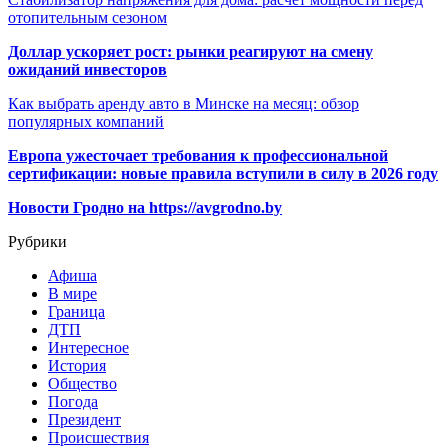
отопительным сезоном
Доллар ускоряет рост: рынки реагируют на смену
ожиданий инвесторов
Как выбрать аренду авто в Минске на месяц: обзор
популярных компаний
Европа ужесточает требования к профессиональной
сертификации: новые правила вступили в силу в 2026 году
Новости Гродно на https://avgrodno.by
Рубрики
Афиша
В мире
Граница
ДТП
Интересное
История
Общество
Погода
Президент
Происшествия