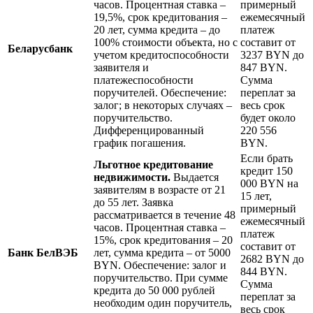
часов. Процентная ставка –
примерный
19,5%, срок кредитования –
ежемесячный
20 лет, сумма кредита – до
платеж
100% стоимости объекта, но с
составит от
Беларусбанк
учетом кредитоспособности
3237 BYN до
заявителя и
847 BYN.
платежеспособности
Сумма
поручителей. Обеспечение:
переплат за
залог; в некоторых случаях –
весь срок
поручительство.
будет около
Дифференцированный
220 556
график погашения.
BYN.
Если брать
Льготное кредитование
кредит 150
недвижимости.
Выдается
000 BYN на
заявителям в возрасте от 21
15 лет,
до 55 лет. Заявка
примерный
рассматривается в течение 48
ежемесячный
часов. Процентная ставка –
платеж
15%, срок кредитования – 20
составит от
Банк БелВЭБ
лет, сумма кредита – от 5000
2682 BYN до
BYN. Обеспечение: залог и
844 BYN.
поручительство. При сумме
Сумма
кредита до 50 000 рублей
переплат за
необходим один поручитель,
весь срок