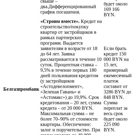
свыше –
будет около
два.Дифференцированный
169 166
график погашения.
BYN.
«Строим вместе».
Кредит на
строительство/покупку
квартир от застройщиков в
рамках партнерских
программ. Выдается
заявителям в возрасте от 18
Если брать
до 64 лет. Заявка
кредит 150
рассматривается в течение 10
000 BYN на
суток. Процентная ставка –
15 лет,
9,5% в течение первых 180
примерный
дней пользования кредитом
ежемесячный
(у застройщиков
платеж
«Астодевелопмент»,
составит от
Белгазпромбанк
«Зеленая Гавань» и
3286 BYN до
«Астомакс») до 19,9%. Срок
848 BYN.
кредитования – 20 лет, сумма
Сумма
кредита – от 20 000 BYN.
переплат за
Максимальная сумма – не
весь срок
более 70–90% от стоимости
будет около
квартиры. Обеспечение:
225 090
залог и поручительство. При
BYN.