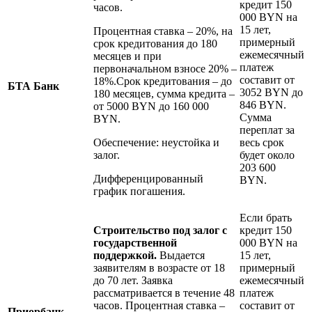
кредит 150
часов.
000 BYN на
15 лет,
Процентная ставка – 20%, на
примерный
срок кредитования до 180
ежемесячный
месяцев и при
платеж
первоначальном взносе 20% –
составит от
18%.Срок кредитования – до
БТА Банк
3052 BYN до
180 месяцев, сумма кредита –
846 BYN.
от 5000 BYN до 160 000
Сумма
BYN.
переплат за
Обеспечение: неустойка и
весь срок
залог.
будет около
203 600
Дифференцированный
BYN.
график погашения.
Если брать
Строительство под залог с
кредит 150
государственной
000 BYN на
поддержкой.
Выдается
15 лет,
заявителям в возрасте от 18
примерный
до 70 лет. Заявка
ежемесячный
рассматривается в течение 48
платеж
часов. Процентная ставка –
составит от
Приорбанк