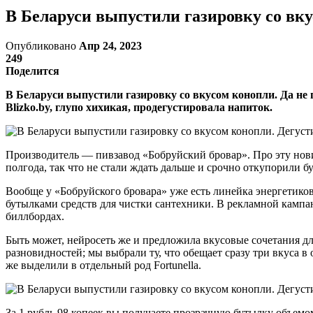
В Беларуси выпустили газировку со вк
Опубликовано
Апр 24, 2023
249
Поделится
В Беларуси выпустили газировку со вкусом конопли. Да не 
Blizko.by, глупо хихикая, продегустировала напиток.
Производитель — пивзавод «Бобруйский бровар». Про эту нови
полгода, так что не стали ждать дальше и срочно откупорили б
Вообще у «Бобруйского бровара» уже есть линейка энергетиков
бутылками средств для чистки сантехники. В рекламной кампан
биллбордах.
Быть может, нейросеть же и предложила вкусовые сочетания дл
разновидностей; мы выбрали ту, что обещает сразу три вкуса в
же выделили в отдельный род Fortunella.
За 1 рубль 98 копеек вы получаете прозрачную бутылку объемо