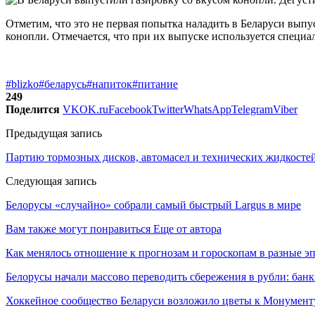
Отметим, что это не первая попытка наладить в Беларуси вып
конопли. Отмечается, что при их выпуске используется специ
#blizko
#беларусь
#напиток
#питание
249
Поделится
VK
OK.ru
Facebook
Twitter
WhatsApp
Telegram
Viber
Предыдущая запись
Партию тормозных дисков, автомасел и технических жидкостей
Следующая запись
Белорусы «случайно» собрали самый быстрый Largus в мире
Вам также могут понравиться
Еще от автора
Как менялось отношение к прогнозам и гороскопам в разные э
Белорусы начали массово переводить сбережения в рубли: ба
Хоккейное сообщество Беларуси возложило цветы к Монумен