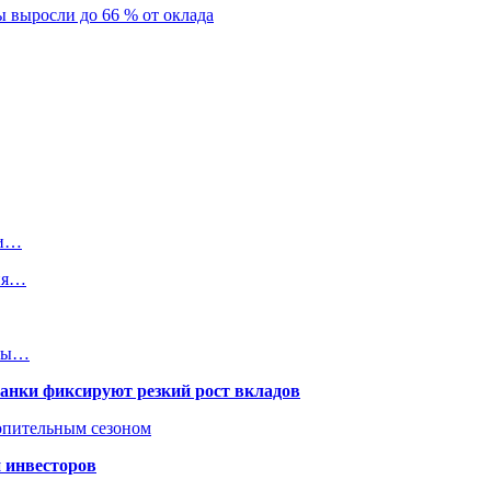
 выросли до 66 % от оклада
ли…
ния…
еты…
банки фиксируют резкий рост вкладов
топительным сезоном
 инвесторов