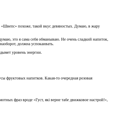
а «Швепс» похоже, такой вкус девяностых. Думаю, в жару
думаю, это я сама себя обманываю. Не очень сладкий напиток,
 наоборот, должна успокаивать.
одымет уровень энергии.
усы фруктовых напитков. Какая-то очередная розовая
мотных фраз вроде «Густ, які верне табе движковое настрой!»,