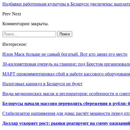
Надбавки работникам культуры в Беларуси увеличены: выплаты
Prev
Next
Комментарии закрыты.
Интересное:
Илон Маск больше не самый богатый. Вот кто занял его место
30-километровая очередь на границе: под Брестом организова
МАРТ прокомментировал сбой в работе кассового оборудова
Налоговых каникул в Беларуси не будет
Виды медицинских масок и респираторов: особенности и сов
Белорусы начали массово переводить сбережения в рубли: 
Стабилизатор напряжения для дома: расчёт мощности перед о
Доллар ускоряет рост: рынки реагируют на смену ожиданий