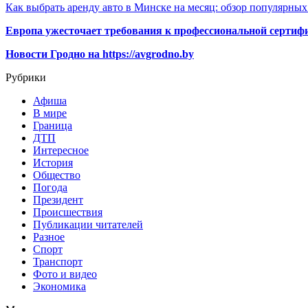
Как выбрать аренду авто в Минске на месяц: обзор популярны
Европа ужесточает требования к профессиональной сертифи
Новости Гродно на https://avgrodno.by
Рубрики
Афиша
В мире
Граница
ДТП
Интересное
История
Общество
Погода
Президент
Происшествия
Публикации читателей
Разное
Спорт
Транспорт
Фото и видео
Экономика