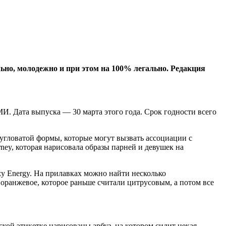
льно, молодежно и при этом на 100% легально. Редакция
И. Дата выпуска — 30 марта этого года. Срок годности всего
 угловатой формы, которые могут вызвать ассоциации с
ey, которая нарисовала образы парней и девушек на
zy Energy. На прилавках можно найти несколько
е оранжевое, которое раньше считали цитрусовым, а потом все
ской этикетке нарисованы арбуз, на котором сидит некая