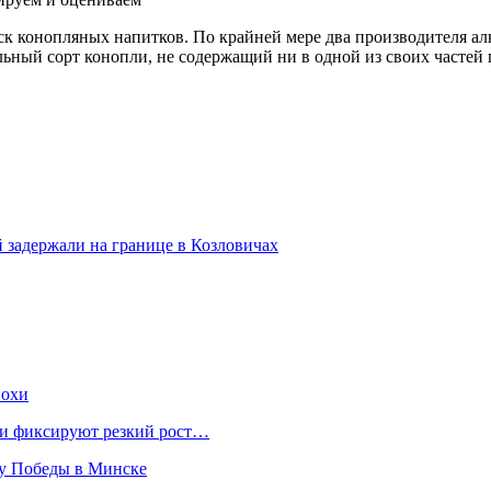
уск конопляных напитков. По крайней мере два производителя а
альный сорт конопли, не содержащий ни в одной из своих часте
 задержали на границе в Козловичах
похи
нки фиксируют резкий рост…
ту Победы в Минске