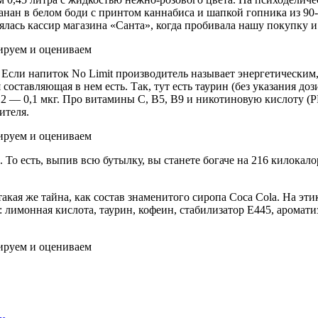
банан в белом боди с принтом каннабиса и шапкой гопника из 90
ялась кассир магазина «Санта», когда пробивала нашу покупку и
 Если напиток No Limit производитель называет энергетическим
оставляющая в нем есть. Так, тут есть таурин (без указания доз
12 — 0,1 мкг. Про витамины С, В5, В9 и никотиновую кислоту (РР
ителя.
То есть, выпив всю бутылку, вы станете богаче на 216 килокало
акая же тайна, как состав знаменитого сиропа Coca Cola. На эти
 лимонная кислота, таурин, кофеин, стабилизатор Е445, ароматиз