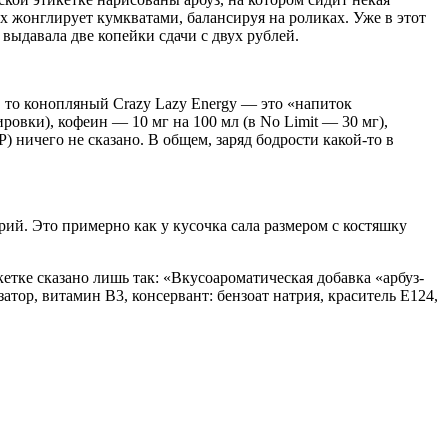
-х жонглирует кумкватами, балансируя на роликах. Уже в этот
 выдавала две копейки сдачи с двух рублей.
, то конопляный Crazy Lazy Energy — это «напиток
ировки), кофеин — 10 мг на 100 мл (в No Limit — 30 мг),
) ничего не сказано. В общем, заряд бодрости какой-то в
рий. Это примерно как у кусочка сала размером с костяшку
кетке сказано лишь так: «Вкусоароматическая добавка «арбуз-
атор, витамин В3, консервант: бензоат натрия, краситель Е124,