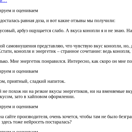
нки…
досталась равная доза, и вот какие отзывы мы получили:
совый, арбуз ощущается слабо. А вкуса конопли я и не знаю. Н
лой самовнушения представляю, что чувствую вкус конопли, но, 
стати, конопля и энергетик – странное сочетание: ведь конопля,
лько. Мне энергетик понравился. Интересно, как скоро он мне п
лом, приятный, сладкий напиток.
й не похож ни на резкие вкусы энергетиков, ни на вменяемые вк
вкусом, зато в хайповом оформлении.
а сайте производителя, очень хочется, чтобы там не было безгра
 здесь тоже нейросеть постаралась?