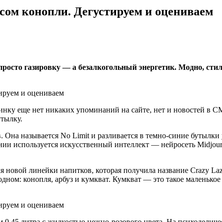
усом конопли. Дегустируем и оцениваем
просто газировку — а безалкогольный энергетик. Модно, сти
нку еще нет никаких упоминаний на сайте, нет и новостей в СМ
утылку.
. Она называется No Limit и разливается в темно-синие бутылки
ии используется искусственный интеллект — нейросеть Midjourn
я новой линейки напитков, которая получила название Crazy La
 одном: конопля, арбуз и кумкват. Кумкват — это такое маленько
м 0,45 литра с жидкостью нежно-розового цвета. На психоделиче