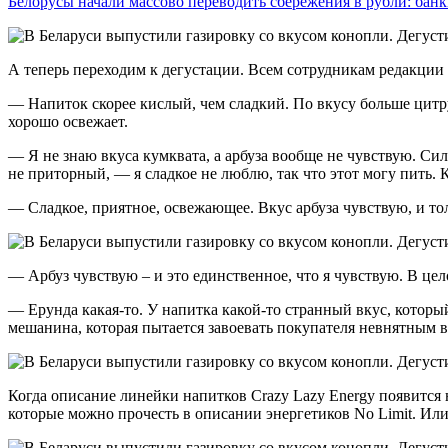
Белорусы начали массово переводить сбережения в рубли: ба
А теперь переходим к дегустации. Всем сотрудникам редакции 
— Напиток скорее кислый, чем сладкий. По вкусу больше цитру
хорошо освежает.
— Я не знаю вкуса кумквата, а арбуза вообще не чувствую. Си
не приторный, — я сладкое не люблю, так что этот могу пить. К
— Сладкое, приятное, освежающее. Вкус арбуза чувствую, и то
— Арбуз чувствую – и это единственное, что я чувствую. В це
— Ерунда какая-то. У напитка какой-то странный вкус, которы
мешанина, которая пытается завоевать покупателя невнятным 
Когда описание линейки напитков Crazy Lazy Energy появится н
которые можно прочесть в описании энергетиков No Limit. Или