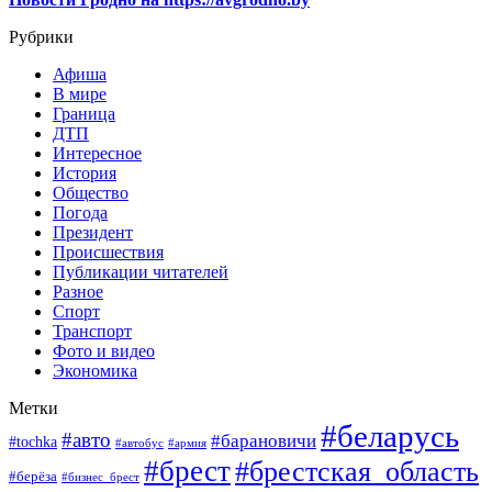
Рубрики
Афиша
В мире
Граница
ДТП
Интересное
История
Общество
Погода
Президент
Происшествия
Публикации читателей
Разное
Спорт
Транспорт
Фото и видео
Экономика
Метки
#беларусь
#авто
#барановичи
#tochka
#автобус
#армия
#брест
#брестская_область
#берёза
#бизнес_брест