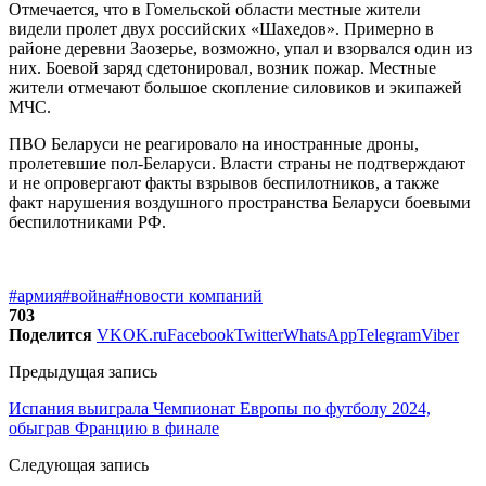
Отмечается, что в Гомельской области местные жители
видели пролет двух российских «Шахедов». Примерно в
районе деревни Заозерье, возможно, упал и взорвался один из
них. Боевой заряд сдетонировал, возник пожар. Местные
жители отмечают большое скопление силовиков и экипажей
МЧС.
ПВО Беларуси не реагировало на иностранные дроны,
пролетевшие пол-Беларуси. Власти страны не подтверждают
и не опровергают факты взрывов беспилотников, а также
факт нарушения воздушного пространства Беларуси боевыми
беспилотниками РФ.
#армия
#война
#новости компаний
703
Поделится
VK
OK.ru
Facebook
Twitter
WhatsApp
Telegram
Viber
Предыдущая запись
Испания выиграла Чемпионат Европы по футболу 2024,
обыграв Францию в финале
Следующая запись