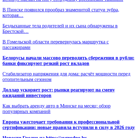
В Пинске появился прообраз знаменитой статуи зубра,
которая…
Бездыханные тела родителей и их сына обнаружены в
Брестской…
В Гомельской области перевернулась маршрутка с
пассажирами
Белорусы начали массово переводить сбережения в рубли:
банки фиксируют резкий рост вкладов
Стабилизатор напряжения для дома: расчёт мощности перед
отопительным сезоном
Доллар ускоряет рост: рынки реагируют на смену
ожиданий инвесторов
Как выбрать аренду авто в Минске на месяц: обзор
популярных компаний
Европа ужесточает требования к профессиональной
сертификации: новые правила вступили в силу в 2026 году
Новости Гродно на https://avgrodno.by