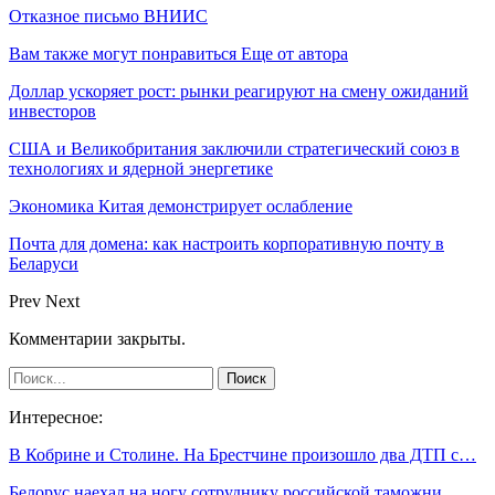
Отказное письмо ВНИИС
Вам также могут понравиться
Еще от автора
Доллар ускоряет рост: рынки реагируют на смену ожиданий
инвесторов
США и Великобритания заключили стратегический союз в
технологиях и ядерной энергетике
Экономика Китая демонстрирует ослабление
Почта для домена: как настроить корпоративную почту в
Беларуси
Prev
Next
Комментарии закрыты.
Интересное:
В Кобрине и Столине. На Брестчине произошло два ДТП с…
Белорус наехал на ногу сотруднику российской таможни