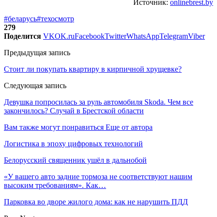
Источник:
onlinebrest.by
#беларусь
#техосмотр
279
Поделится
VK
OK.ru
Facebook
Twitter
WhatsApp
Telegram
Viber
Предыдущая запись
Стоит ли покупать квартиру в кирпичной хрущевке?
Следующая запись
Девушка попросилась за руль автомобиля Skoda. Чем все
закончилось? Случай в Брестской области
Вам также могут понравиться
Еще от автора
Логистика в эпоху цифровых технологий
Белорусский священник ушёл в дальнобой
«У вашего авто задние тормоза не соответствуют нашим
высоким требованиям». Как…
Парковка во дворе жилого дома: как не нарушить ПДД