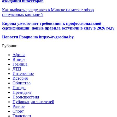
ожиданий инвесторов
Как выбрать аренду авто в Минске на месяц: обзор
популярных компаний
Европа ужесточает требования к профессиональной
сертификации: новые правила вступили в силу в 2026 году
Новости Гродно на https://avgrodno.by
Рубрики
Афиша
В мире
Граница
ДТП
Интересное
История
Общество
Погода
Президент
Происшествия
Публикации читателей
Разное
Спорт
Транспорт