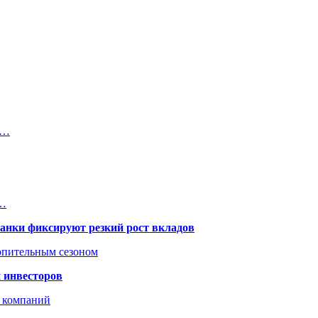
о…
е…
банки фиксируют резкий рост вкладов
топительным сезоном
 инвесторов
х компаний