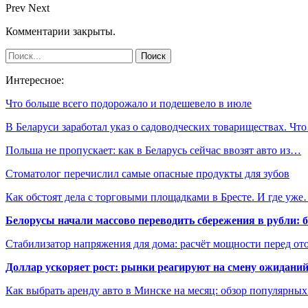
Prev
Next
Комментарии закрыты.
Интересное:
Что больше всего подорожало и подешевело в июле
В Беларуси заработал указ о садоводческих товариществах. Чт
Польша не пропускает: как в Беларусь сейчас ввозят авто из…
Стоматолог перечислил самые опасные продукты для зубов
Как обстоят дела с торговыми площадками в Бресте. И где уж
Белорусы начали массово переводить сбережения в рубли: 
Стабилизатор напряжения для дома: расчёт мощности перед о
Доллар ускоряет рост: рынки реагируют на смену ожиданий
Как выбрать аренду авто в Минске на месяц: обзор популярны