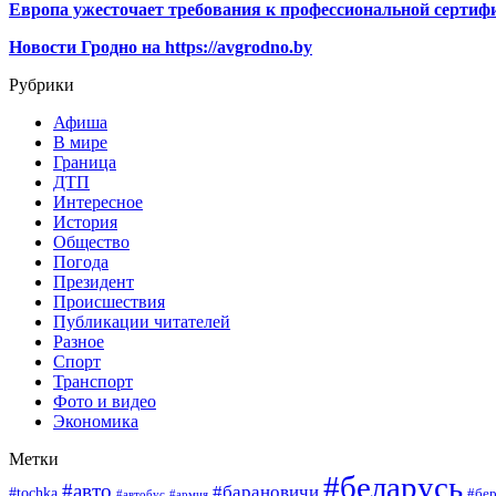
Европа ужесточает требования к профессиональной сертифи
Новости Гродно на https://avgrodno.by
Рубрики
Афиша
В мире
Граница
ДТП
Интересное
История
Общество
Погода
Президент
Происшествия
Публикации читателей
Разное
Спорт
Транспорт
Фото и видео
Экономика
Метки
#беларусь
#авто
#барановичи
#tochka
#бер
#автобус
#армия