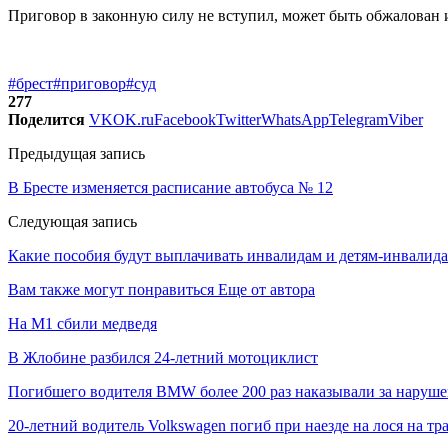
Приговор в законную силу не вступил, может быть обжалован 
#брест
#приговор
#суд
277
Поделится
VK
OK.ru
Facebook
Twitter
WhatsApp
Telegram
Viber
Предыдущая запись
В Бресте изменяется расписание автобуса № 12
Следующая запись
Какие пособия будут выплачивать инвалидам и детям-инвалидам
Вам также могут понравиться
Еще от автора
На М1 сбили медведя
В Жлобине разбился 24-летний мотоциклист
Погибшего водителя BMW более 200 раз наказывали за наруш
20-летний водитель Volkswagen погиб при наезде на лося на тр