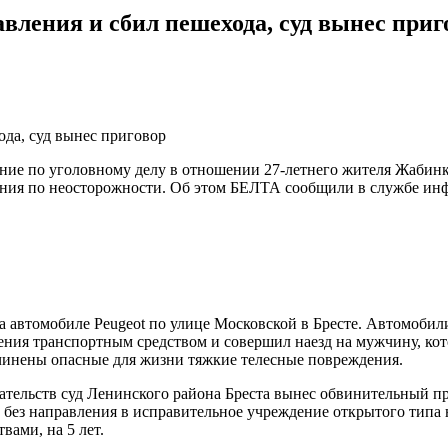
авления и сбил пешехода, суд вынес приг
нение по уголовному делу в отношении 27-летнего жителя Жаби
ния по неосторожности. Об этом БЕЛТА сообщили в службе инф
 автомобиле Peugeot по улице Московской в Бресте. Автомобили
вления транспортным средством и совершил наезд на мужчину, к
чинены опасные для жизни тяжкие телесные повреждения.
тельств суд Ленинского района Бреста вынес обвинительный приг
без направления в исправительное учреждение открытого типа н
вами, на 5 лет.