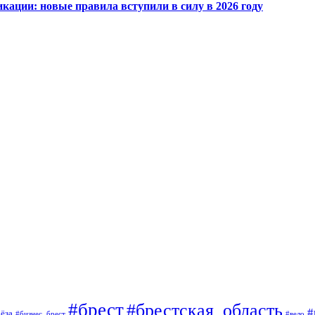
кации: новые правила вступили в силу в 2026 году
#брест
#брестская_область
#
ёза
#вело
#бизнес_брест