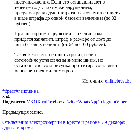
предупреждения. Если его останавливают в
течение года с таким же нарушением,
предусмотрена административная ответственность
в виде штрафа до одной базовой величины (до 32
рублей).
При повторном нарушении в течение года
придется заплатить штраф в размере от двух до
пяти базовых величин (от 64 до 160 рублей).
Такая же ответственность грозит, если на
автомобиле установлены зимние шины, но
остаточная высота рисунка протектора составляет
менее четырех миллиметров.
Источник:
onlinebrest.by
#брест
#гаи
#шина
354
Поделится
VK
OK.ru
Facebook
Twitter
WhatsApp
Telegram
Viber
Предыдущая запись
Отключения электроэнергии в Бресте и районе 5-9 декабря:
адреса и время