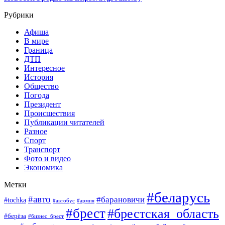
Рубрики
Афиша
В мире
Граница
ДТП
Интересное
История
Общество
Погода
Президент
Происшествия
Публикации читателей
Разное
Спорт
Транспорт
Фото и видео
Экономика
Метки
#беларусь
#авто
#барановичи
#tochka
#автобус
#армия
#брест
#брестская_область
#берёза
#бизнес_брест