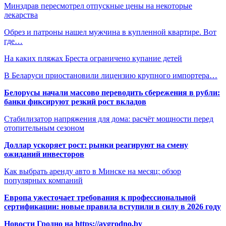
Минздрав пересмотрел отпускные цены на некоторые
лекарства
Обрез и патроны нашел мужчина в купленной квартире. Вот
где…
На каких пляжах Бреста ограничено купание детей
В Беларуси приостановили лицензию крупного импортера…
Белорусы начали массово переводить сбережения в рубли:
банки фиксируют резкий рост вкладов
Стабилизатор напряжения для дома: расчёт мощности перед
отопительным сезоном
Доллар ускоряет рост: рынки реагируют на смену
ожиданий инвесторов
Как выбрать аренду авто в Минске на месяц: обзор
популярных компаний
Европа ужесточает требования к профессиональной
сертификации: новые правила вступили в силу в 2026 году
Новости Гродно на https://avgrodno.by