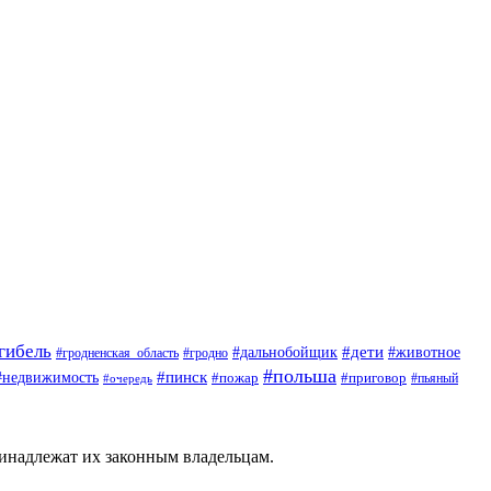
гибель
#дети
#животное
#дальнобойщик
#гродно
#гродненская_область
#польша
#недвижимость
#пинск
#пожар
#приговор
#пьяный
#очередь
ринадлежат их законным владельцам.