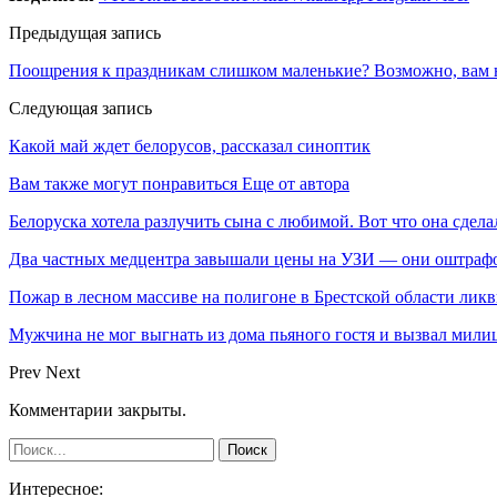
Предыдущая запись
Поощрения к праздникам слишком маленькие? Возможно, вам
Следующая запись
Какой май ждет белорусов, рассказал синоптик
Вам также могут понравиться
Еще от автора
Белоруска хотела разлучить сына с любимой. Вот что она сдела
Два частных медцентра завышали цены на УЗИ — они оштраф
Пожар в лесном массиве на полигоне в Брестской области лик
Мужчина не мог выгнать из дома пьяного гостя и вызвал мил
Prev
Next
Комментарии закрыты.
Интересное: