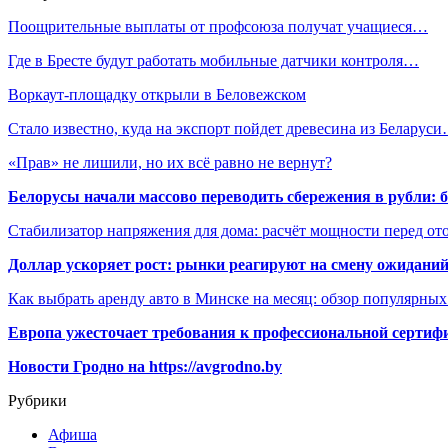
Поощрительные выплаты от профсоюза получат учащиеся…
Где в Бресте будут работать мобильные датчики контроля…
Воркаут-площадку открыли в Беловежском
Стало известно, куда на экспорт пойдет древесина из Беларус
«Прав» не лишили, но их всё равно не вернут?
Белорусы начали массово переводить сбережения в рубли: 
Стабилизатор напряжения для дома: расчёт мощности перед о
Доллар ускоряет рост: рынки реагируют на смену ожиданий
Как выбрать аренду авто в Минске на месяц: обзор популярны
Европа ужесточает требования к профессиональной сертифи
Новости Гродно на https://avgrodno.by
Рубрики
Афиша