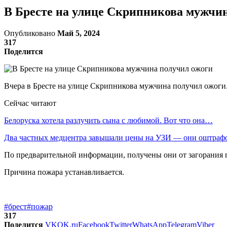
В Бресте на улице Скрипникова мужчи
Опубликовано
Май 5, 2024
317
Поделится
Вчера в Бресте на улице Скрипникова мужчина получил ожоги
Сейчас читают
Белоруска хотела разлучить сына с любимой. Вот что она…
Два частных медцентра завышали цены на УЗИ — они оштраф
По предварительной информации, получены они от загорания
Причина пожара устанавливается.
#брест
#пожар
317
Поделится
VK
OK.ru
Facebook
Twitter
WhatsApp
Telegram
Viber