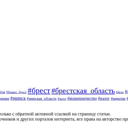
#брест
#брестская_область
#
ёза
#вело
#бизнес_брест
#минск
#мошенничество
#минская_область
#налог
дицина
#мото
#наркотик
олько с обратной активной ссылкой на страницу статьи.
чников и других порталов интернета, все права на авторство п