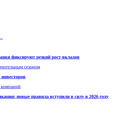
и…
банки фиксируют резкий рост вкладов
топительным сезоном
 инвесторов
х компаний
кации: новые правила вступили в силу в 2026 году