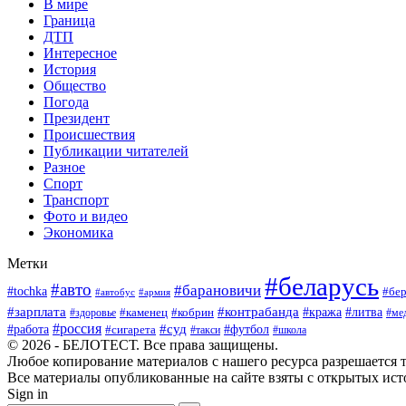
В мире
Граница
ДТП
Интересное
История
Общество
Погода
Президент
Происшествия
Публикации читателей
Разное
Спорт
Транспорт
Фото и видео
Экономика
Метки
#беларусь
#авто
#барановичи
#tochka
#бер
#автобус
#армия
#зарплата
#контрабанда
#кража
#литва
#каменец
#кобрин
#ме
#здоровье
#россия
#работа
#суд
#футбол
#сигарета
#школа
#такси
© 2026 - БЕЛОТЕСТ. Все права защищены.
Любое копирование материалов с нашего ресурса разрешается т
Все материалы опубликованные на сайте взяты с открытых исто
Sign in