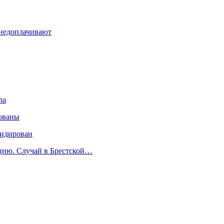
 недоплачивают
ла
ованы
видирован
ицию. Случай в Брестской…