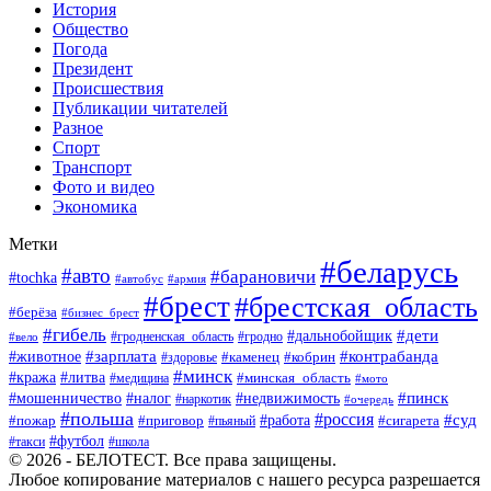
История
Общество
Погода
Президент
Происшествия
Публикации читателей
Разное
Спорт
Транспорт
Фото и видео
Экономика
Метки
#беларусь
#авто
#барановичи
#tochka
#автобус
#армия
#брест
#брестская_область
#берёза
#бизнес_брест
#гибель
#дети
#дальнобойщик
#гродно
#вело
#гродненская_область
#зарплата
#животное
#контрабанда
#каменец
#кобрин
#здоровье
#минск
#кража
#литва
#минская_область
#медицина
#мото
#мошенничество
#недвижимость
#пинск
#налог
#наркотик
#очередь
#польша
#россия
#работа
#суд
#пожар
#приговор
#пьяный
#сигарета
#футбол
#школа
#такси
© 2026 - БЕЛОТЕСТ. Все права защищены.
Любое копирование материалов с нашего ресурса разрешается