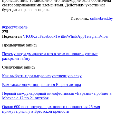
происшествия. Установлено, что пешеход не была обозначена
световозвращающими элементами. Действиям участников
будет дана правовая оценка.
Источник:
onlinebrest.by
#брест
#гибель
275
Поделится
VK
OK.ru
Facebook
Twitter
WhatsApp
Telegram
Viber
Предыдущая запись
Почему люди умирают и кто в этом виноват – ученые
раскрыли тайну
Следующая запись
Как выбрать идеальную искусственную елку
Вам также могут понравиться
Еще от автора
Первый международный кинофестиваль «Евразия» пройдет в
Москве с 17 по 21 октября
Около 600 военнослужащих нового пополнения 25 мая
примут присягу в Брестской крепости