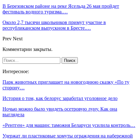
В Березовском районе на реке Ясельда 26 мая пройдет
фестиваль водного туризма.…
Около 2,7 тысячи школьников примут участие в
республиканском выпускном в Бресте.…
Prev
Next
Комментарии закрыты.
Интересное:
Парк животных приглашает на новогоднюю сказку «По ту
сторону…
История о том, как белорус заработал уголовное дело
Ночью можно было увидеть осетровую луну. Как она
выглядела
«Рентген» для машин: таможня Беларуси усилила контроль…
Удержат ли пластиковые хомуты ограждения на набережной