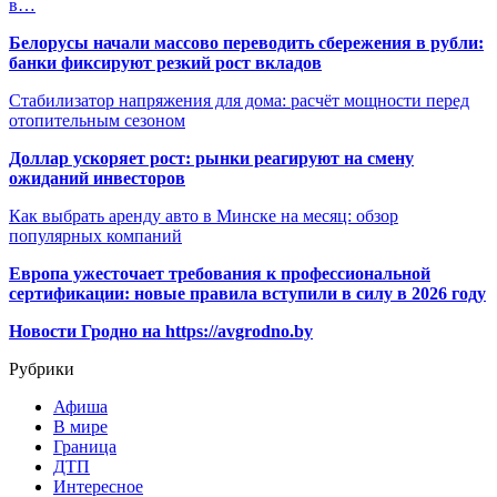
в…
Белорусы начали массово переводить сбережения в рубли:
банки фиксируют резкий рост вкладов
Стабилизатор напряжения для дома: расчёт мощности перед
отопительным сезоном
Доллар ускоряет рост: рынки реагируют на смену
ожиданий инвесторов
Как выбрать аренду авто в Минске на месяц: обзор
популярных компаний
Европа ужесточает требования к профессиональной
сертификации: новые правила вступили в силу в 2026 году
Новости Гродно на https://avgrodno.by
Рубрики
Афиша
В мире
Граница
ДТП
Интересное