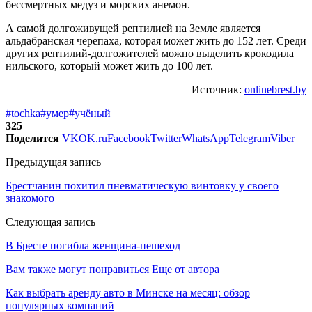
бессмертных медуз и морских анемон.
А самой долгоживущей рептилией на Земле является
альдабранская черепаха, которая может жить до 152 лет. Среди
других рептилий-долгожителей можно выделить крокодила
нильского, который может жить до 100 лет.
Источник:
onlinebrest.by
#tochka
#умер
#учёный
325
Поделится
VK
OK.ru
Facebook
Twitter
WhatsApp
Telegram
Viber
Предыдущая запись
Брестчанин похитил пневматическую винтовку у своего
знакомого
Следующая запись
В Бресте погибла женщина-пешеход
Вам также могут понравиться
Еще от автора
Как выбрать аренду авто в Минске на месяц: обзор
популярных компаний