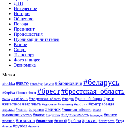
ДТП
Интересное
История
Общество
Погода
Президент
Происшествия
Публикации читателей
Разное
Спорт
Транспорт
Фото и видео
Экономика
Метки
#беларусь
#авто
#барановичи
#tochka
#автобус
#армия
#брест
#брестская_область
#берёза
#бизнес_брест
#гибель
#дети
#дальнобойщик
#гродно
#вело
#гродненская_область
#зарплата
#животное
#контрабанда
#каменец
#кобрин
#здоровье
#минск
#кража
#литва
#минская_область
#медицина
#мото
#мошенничество
#недвижимость
#пинск
#налог
#наркотик
#очередь
#польша
#россия
#работа
#суд
#пожар
#приговор
#пьяный
#сигарета
#футбол
#школа
#такси