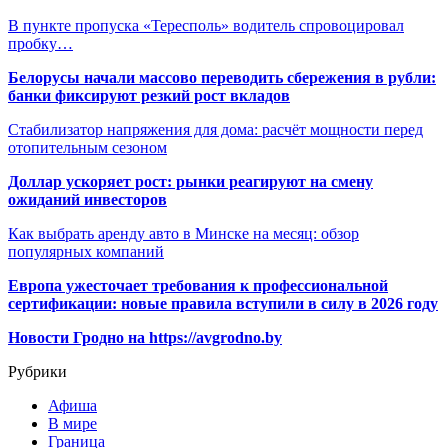
В пункте пропуска «Тересполь» водитель спровоцировал
пробку…
Белорусы начали массово переводить сбережения в рубли:
банки фиксируют резкий рост вкладов
Стабилизатор напряжения для дома: расчёт мощности перед
отопительным сезоном
Доллар ускоряет рост: рынки реагируют на смену
ожиданий инвесторов
Как выбрать аренду авто в Минске на месяц: обзор
популярных компаний
Европа ужесточает требования к профессиональной
сертификации: новые правила вступили в силу в 2026 году
Новости Гродно на https://avgrodno.by
Рубрики
Афиша
В мире
Граница