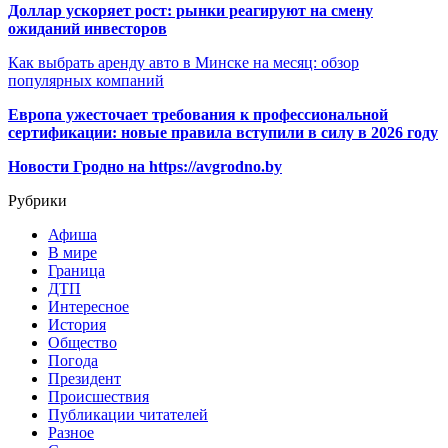
Доллар ускоряет рост: рынки реагируют на смену
ожиданий инвесторов
Как выбрать аренду авто в Минске на месяц: обзор
популярных компаний
Европа ужесточает требования к профессиональной
сертификации: новые правила вступили в силу в 2026 году
Новости Гродно на https://avgrodno.by
Рубрики
Афиша
В мире
Граница
ДТП
Интересное
История
Общество
Погода
Президент
Происшествия
Публикации читателей
Разное