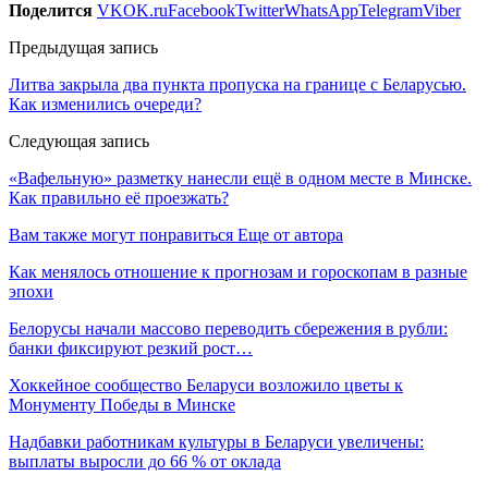
Поделится
VK
OK.ru
Facebook
Twitter
WhatsApp
Telegram
Viber
Предыдущая запись
Литва закрыла два пункта пропуска на границе с Беларусью.
Как изменились очереди?
Следующая запись
«Вафельную» разметку нанесли ещё в одном месте в Минске.
Как правильно её проезжать?
Вам также могут понравиться
Еще от автора
Как менялось отношение к прогнозам и гороскопам в разные
эпохи
Белорусы начали массово переводить сбережения в рубли:
банки фиксируют резкий рост…
Хоккейное сообщество Беларуси возложило цветы к
Монументу Победы в Минске
Надбавки работникам культуры в Беларуси увеличены:
выплаты выросли до 66 % от оклада