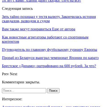
14 лет с вами: Xiaomi дарит скидки -14% на всё!
Следующая запись
Зять тайно похищал у тестя валюту. Закончилась история
скандалом, разводом и судом
Вам также могут понравиться
Еще от автора
Как новостные агрегаторы работают со спортивным
контентом
Путеводитель по главному футбольному турниру Европы
Прораб из Беларуси выиграл чемпионат Японии по каратэ
Брестское «Динамо» оштрафовано на 600 рублей. За что?
Prev
Next
Комментарии закрыты.
Интересное: