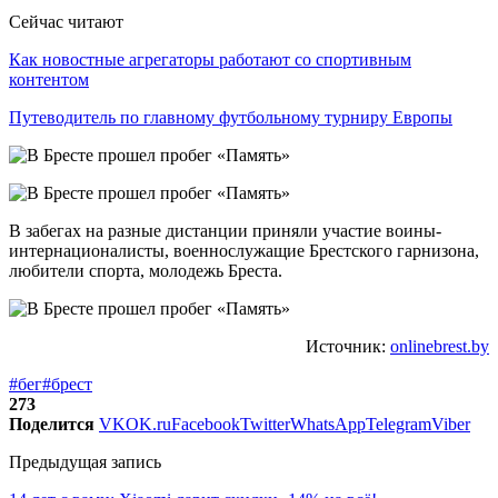
Сейчас читают
Как новостные агрегаторы работают со спортивным
контентом
Путеводитель по главному футбольному турниру Европы
В забегах на разные дистанции приняли участие воины-
интернационалисты, военнослужащие Брестского гарнизона,
любители спорта, молодежь Бреста.
Источник:
onlinebrest.by
#бег
#брест
273
Поделится
VK
OK.ru
Facebook
Twitter
WhatsApp
Telegram
Viber
Предыдущая запись