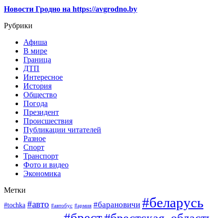
Новости Гродно на https://avgrodno.by
Рубрики
Афиша
В мире
Граница
ДТП
Интересное
История
Общество
Погода
Президент
Происшествия
Публикации читателей
Разное
Спорт
Транспорт
Фото и видео
Экономика
Метки
#беларусь
#авто
#барановичи
#tochka
#автобус
#армия
#брест