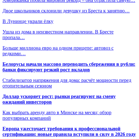
Американка побила мировой рекорд – она отрастила самую…
Двое школьников склонили девушку из Бреста к занятию…
В Лунинце украли ёлку
Ушла из дома в неизвестном направлении. В Бресте
пропала…
Больше миллиона евро на одном прицепе: автовоз с
редкими…
Белорусы начали массово переводить сбережения в рубли:
банки фиксируют резкий рост вкладов
Стабилизатор напряжения для дома: расчёт мощности перед
отопительным сезоном
Доллар ускоряет рост: рынки реагируют на смену
ожиданий инвесторов
Как выбрать аренду авто в Минске на месяц: обзор
популярных компаний
Европа ужесточает требования к профессиональной
сертификации: новые правила вступили в силу в 2026 году