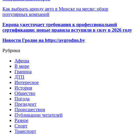
Как выбрать аренду авто в Минске на месяц: обзор
популярных компаний
Европа ужесточает требования к профессиональной
сертификации: новые правила вступили в силу в 2026 году
Новости Гродно на https://avgrodno.by
Рубрики
Афиша
В мире
Граница
ДТП
Интересное
История
Общество
Погода
Президент
Происшествия
Публикации читателей
Разное
Спорт
Транспорт