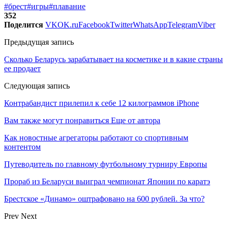
#брест
#игры
#плавание
352
Поделится
VK
OK.ru
Facebook
Twitter
WhatsApp
Telegram
Viber
Предыдущая запись
Сколько Беларусь зарабатывает на косметике и в какие страны
ее продает
Следующая запись
Контрабандист прилепил к себе 12 килограммов iPhone
Вам также могут понравиться
Еще от автора
Как новостные агрегаторы работают со спортивным
контентом
Путеводитель по главному футбольному турниру Европы
Прораб из Беларуси выиграл чемпионат Японии по каратэ
Брестское «Динамо» оштрафовано на 600 рублей. За что?
Prev
Next