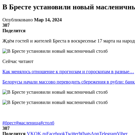
В Бресте установили новый масленичн
Опубликовано
Мар 14, 2024
307
Поделится
Ждём гостей и жителей Бреста в воскресенье 17 марта на нар
Сейчас читают
Как менялось отношение к прогнозам и гороскопам в разные…
Белорусы начали массово переводить сбережения в рубли: ба
#брест
#масленица
#столб
307
Поделится
VK
OK.ru
Facebook
Twitter
WhatsApp
Telegram
Viber