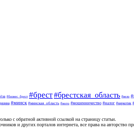
#брест
#брестская_область
#
ёза
#вело
#бизнес_брест
#минск
#мошенничество
#минская_область
#налог
дицина
#мото
#наркотик
олько с обратной активной ссылкой на страницу статьи.
чников и других порталов интернета, все права на авторство п