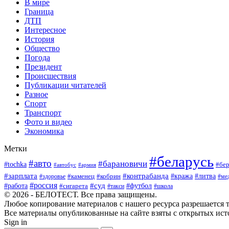
В мире
Граница
ДТП
Интересное
История
Общество
Погода
Президент
Происшествия
Публикации читателей
Разное
Спорт
Транспорт
Фото и видео
Экономика
Метки
#беларусь
#авто
#барановичи
#tochka
#бер
#автобус
#армия
#зарплата
#контрабанда
#кража
#литва
#каменец
#кобрин
#ме
#здоровье
#россия
#работа
#суд
#футбол
#сигарета
#школа
#такси
© 2026 - БЕЛОТЕСТ. Все права защищены.
Любое копирование материалов с нашего ресурса разрешается т
Все материалы опубликованные на сайте взяты с открытых исто
Sign in