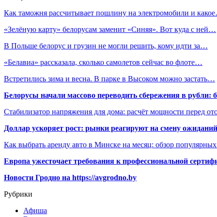
Как таможня рассчитывает пошлину на электромобили и како
«Зелёную карту» белорусам заменит «Синяя». Вот куда с ней…
В Польше белорус и грузин не могли решить, кому идти за…
«Белавиа» рассказала, сколько самолетов сейчас во флоте…
Встретились зима и весна. В парке в Высоком можно застать…
Белорусы начали массово переводить сбережения в рубли: 
Стабилизатор напряжения для дома: расчёт мощности перед о
Доллар ускоряет рост: рынки реагируют на смену ожиданий
Как выбрать аренду авто в Минске на месяц: обзор популярны
Европа ужесточает требования к профессиональной сертифи
Новости Гродно на https://avgrodno.by
Рубрики
Афиша