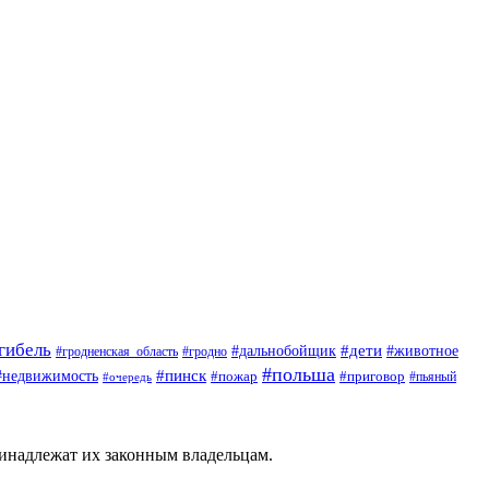
гибель
#дети
#животное
#дальнобойщик
#гродно
#гродненская_область
#польша
#недвижимость
#пинск
#пожар
#приговор
#пьяный
#очередь
ринадлежат их законным владельцам.