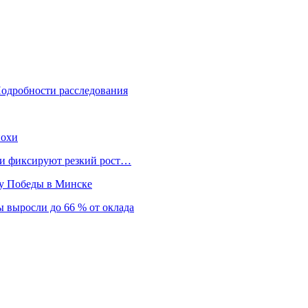
Подробности расследования
похи
нки фиксируют резкий рост…
ту Победы в Минске
 выросли до 66 % от оклада