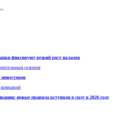
е…
банки фиксируют резкий рост вкладов
топительным сезоном
 инвесторов
х компаний
кации: новые правила вступили в силу в 2026 году