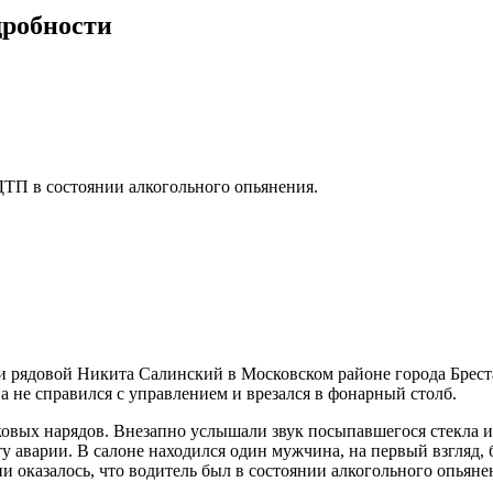
дробности
ТП в состоянии алкогольного опьянения.
рядовой Никита Салинский в Московском районе города Бреста
а не справился с управлением и врезался в фонарный столб.
ковых нарядов. Внезапно услышали звук посыпавшегося стекла и 
аварии. В салоне находился один мужчина, на первый взгляд, б
казалось, что водитель был в состоянии алкогольного опьянения