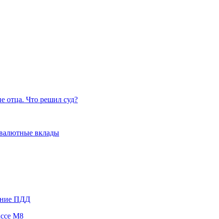
е отца. Что решил суд?
т валютные вклады
ение ПДД
ассе М8