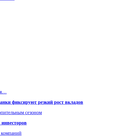
ся…
банки фиксируют резкий рост вкладов
топительным сезоном
 инвесторов
х компаний