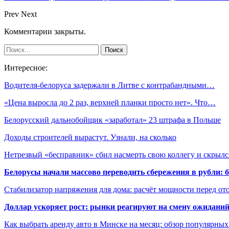
Prev
Next
Комментарии закрыты.
Интересное:
Водителя-белоруса задержали в Литве с контрабандными…
«Цена выросла до 2 раз, верхней планки просто нет». Что…
Белорусский дальнобойщик «заработал» 23 штрафа в Польше
Доходы строителей вырастут. Узнали, на сколько
Нетрезвый «бесправник» сбил насмерть свою коллегу и скрыл
Белорусы начали массово переводить сбережения в рубли: 
Стабилизатор напряжения для дома: расчёт мощности перед о
Доллар ускоряет рост: рынки реагируют на смену ожиданий
Как выбрать аренду авто в Минске на месяц: обзор популярны