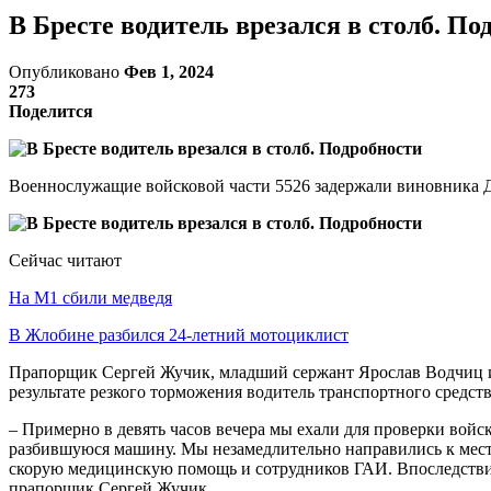
В Бресте водитель врезался в столб. По
Опубликовано
Фев 1, 2024
273
Поделится
Военнослужащие войсковой части 5526 задержали виновника Д
Сейчас читают
На М1 сбили медведя
В Жлобине разбился 24-летний мотоциклист
Прапорщик Сергей Жучик, младший сержант Ярослав Водчиц и 
результате резкого торможения водитель транспортного средств
– Примерно в девять часов вечера мы ехали для проверки войс
разбившуюся машину. Мы незамедлительно направились к месту 
скорую медицинскую помощь и сотрудников ГАИ. Впоследствии о
прапорщик Сергей Жучик.