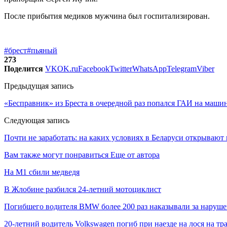
После прибытия медиков мужчина был госпитализирован.
#брест
#пьяный
273
Поделится
VK
OK.ru
Facebook
Twitter
WhatsApp
Telegram
Viber
Предыдущая запись
«Бесправник» из Бреста в очередной раз попался ГАИ на машин
Следующая запись
Почти не заработать: на каких условиях в Беларуси открываю
Вам также могут понравиться
Еще от автора
На М1 сбили медведя
В Жлобине разбился 24-летний мотоциклист
Погибшего водителя BMW более 200 раз наказывали за наруш
20-летний водитель Volkswagen погиб при наезде на лося на тр