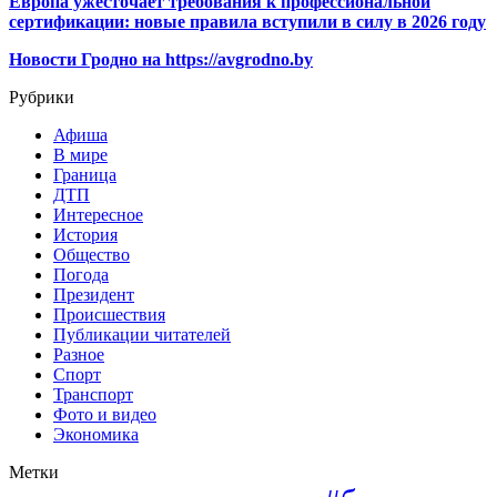
Европа ужесточает требования к профессиональной
сертификации: новые правила вступили в силу в 2026 году
Новости Гродно на https://avgrodno.by
Рубрики
Афиша
В мире
Граница
ДТП
Интересное
История
Общество
Погода
Президент
Происшествия
Публикации читателей
Разное
Спорт
Транспорт
Фото и видео
Экономика
Метки