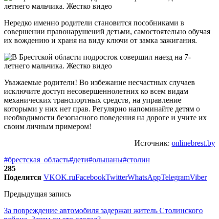
Нередко именно родители становится пособниками в
совершении правонарушений детьми, самостоятельно обучая
их вождению и храня на виду ключи от замка зажигания.
Уважаемые родители! Во избежание несчастных случаев
исключите доступ несовершеннолетних ко всем видам
механических транспортных средств, на управление
которыми у них нет прав. Регулярно напоминайте детям о
необходимости безопасного поведения на дороге и учите их
своим личным примером!
Источник:
onlinebrest.by
#брестская_область
#дети
#ольшаны
#столин
285
Поделится
VK
OK.ru
Facebook
Twitter
WhatsApp
Telegram
Viber
Предыдущая запись
За повреждение автомобиля задержан житель Столинского