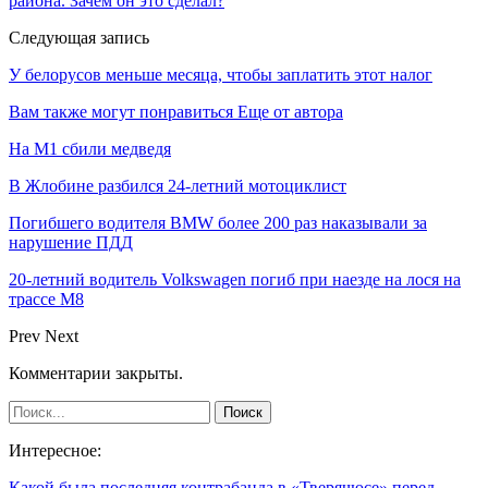
района. Зачем он это сделал?
Следующая запись
У белорусов меньше месяца, чтобы заплатить этот налог
Вам также могут понравиться
Еще от автора
На М1 сбили медведя
В Жлобине разбился 24-летний мотоциклист
Погибшего водителя BMW более 200 раз наказывали за
нарушение ПДД
20-летний водитель Volkswagen погиб при наезде на лося на
трассе М8
Prev
Next
Комментарии закрыты.
Интересное:
Какой была последняя контрабанда в «Тверячюсе» перед