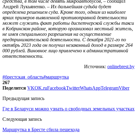
средства, в том числе девять микроавтобусов
, – сообщил
Андрей Лукьяненко. –
Их дальнейшая судьба будет
определена решением суда. Кроме того, одним из наиболее
ярких примеров выявленной противоправной деятельности
может служить факт работы диспетчерской службы такси
в Кобринском районе, которую организовал местный житель,
не имея специального разрешения на осуществление
предпринимательской деятельности. С декабря 2021-го по
октябрь 2023 года он получил незаконный доход в размере 264
000 рублей. Виновное лицо привлечено к административной
ответственности.
Источник:
onlinebrest.by
#брестская_область
#маршрутка
267
Поделится
VK
OK.ru
Facebook
Twitter
WhatsApp
Telegram
Viber
Предыдущая запись
Где в Беларуси можно узнать о свободных земельных участках
Следующая запись
Маршрутка в Бресте сбила пешехода