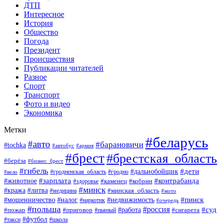
ДТП
Интересное
История
Общество
Погода
Президент
Происшествия
Публикации читателей
Разное
Спорт
Транспорт
Фото и видео
Экономика
Метки
#беларусь
#авто
#барановичи
#tochka
#автобус
#армия
#брест
#брестская_область
#берёза
#бизнес_брест
#гибель
#дети
#дальнобойщик
#гродно
#вело
#гродненская_область
#зарплата
#животное
#контрабанда
#каменец
#кобрин
#здоровье
#минск
#кража
#литва
#минская_область
#медицина
#мото
#мошенничество
#недвижимость
#пинск
#налог
#наркотик
#очередь
#польша
#россия
#работа
#суд
#пожар
#приговор
#пьяный
#сигарета
#футбол
#школа
#такси