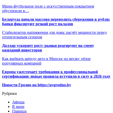
Мини-футбольное поле с искусственным покрытием
обустроили в…
Белорусы начали массово переводить сбережения в рубли:
банки фиксируют резкий рост вкладов
Стабилизатор напряжения для дома: расчёт мощности перед
отопительным сезоном
Доллар ускоряет рост: рынки реагируют на смену
ожиданий инвесторов
Как выбрать аренду авто в Минске на месяц: обзор
популярных компаний
Европа ужесточает требования к профессиональной
сертификации: новые правила вступили в силу в 2026 году
Новости Гродно на https://avgrodno.by
Рубрики
Афиша
В мире
Граница