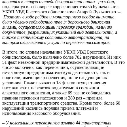
касается в первую очередь безопасности наших граждан
, –
подчеркнул в разговоре с корреспондентом sb.by начальник
УБЭП УВД Брестского облисполкома Андрей Лукьяненко. –
Поэтому в ходе рейдов и мониторингов особое внимание
было уделено соблюдению правил дорожного движения
лицами, осуществляющими перевозку граждан, наличию
документов, разрешающих указанный вид деятельности, а
также техническому состоянию автотранспорта, на
котором оказываются услуги по перевозке пассажиров.
В итоге, по словам начальника УБЭП УВД Брестского
облисполкома, было выявлено более 782 нарушений. Из них
51 факт незаконной предпринимательской деятельности. В это
число включены как перевозчики, осуществляющие
незаконную предпринимательскую деятельность, так и
водители, имеющие разрешения, но не следующие их
условиям. Также выявлено 18 фактов осуществления
пассажирских перевозок водителями в состоянии
алкогольного опьянения, а также 69 раз не соблюдались
правила перевозки пассажиров и 289 раз – правила
эксплуатации транспортного средства. Кроме того, более 60
нарушений касались порядка приема платежей и
использования кассового оборудования.
– У нелегальных перевозчиков изъято 44 транспортных