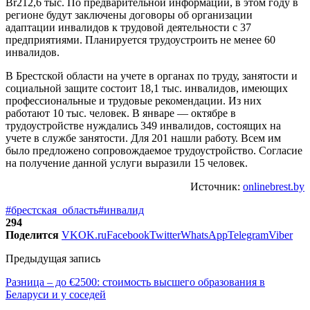
Br212,6 тыс. По предварительной информации, в этом году в
регионе будут заключены договоры об организации
адаптации инвалидов к трудовой деятельности с 37
предприятиями. Планируется трудоустроить не менее 60
инвалидов.
В Брестской области на учете в органах по труду, занятости и
социальной защите состоит 18,1 тыс. инвалидов, имеющих
профессиональные и трудовые рекомендации. Из них
работают 10 тыс. человек. В январе — октябре в
трудоустройстве нуждались 349 инвалидов, состоящих на
учете в службе занятости. Для 201 нашли работу. Всем им
было предложено сопровождаемое трудоустройство. Согласие
на получение данной услуги выразили 15 человек.
Источник:
onlinebrest.by
#брестская_область
#инвалид
294
Поделится
VK
OK.ru
Facebook
Twitter
WhatsApp
Telegram
Viber
Предыдущая запись
Разница – до €2500: стоимость высшего образования в
Беларуси и у соседей