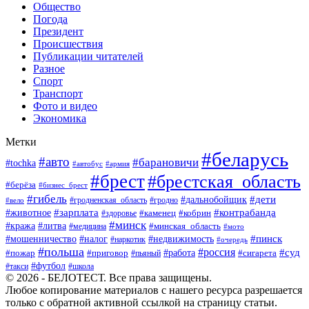
Общество
Погода
Президент
Происшествия
Публикации читателей
Разное
Спорт
Транспорт
Фото и видео
Экономика
Метки
#беларусь
#авто
#барановичи
#tochka
#автобус
#армия
#брест
#брестская_область
#берёза
#бизнес_брест
#гибель
#дети
#дальнобойщик
#гродно
#вело
#гродненская_область
#зарплата
#животное
#контрабанда
#каменец
#кобрин
#здоровье
#минск
#кража
#литва
#минская_область
#медицина
#мото
#мошенничество
#недвижимость
#пинск
#налог
#наркотик
#очередь
#польша
#россия
#работа
#суд
#пожар
#приговор
#пьяный
#сигарета
#футбол
#школа
#такси
© 2026 - БЕЛОТЕСТ. Все права защищены.
Любое копирование материалов с нашего ресурса разрешается
только с обратной активной ссылкой на страницу статьи.