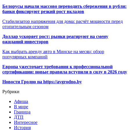
Белорусы начали массово переводить сбережения в рубли:
банки фиксируют резкий рост вкладов
Стабилизатор напряжения для дома: расчёт мощности перед
отопительным сезоном
Доллар ускоряет рост: рынки реагируют на смену
ожиданий инвесторов
Как выбрать аренду авто в Минске на месяц: обзор
популярных компаний
Европа ужесточает требования к профессиональной
сертификации: новые правила вступили в силу в 2026 году
Новости Гродно на https://avgrodno.by
Рубрики
Афиша
В мире
Граница
ДТП
Интересное
История