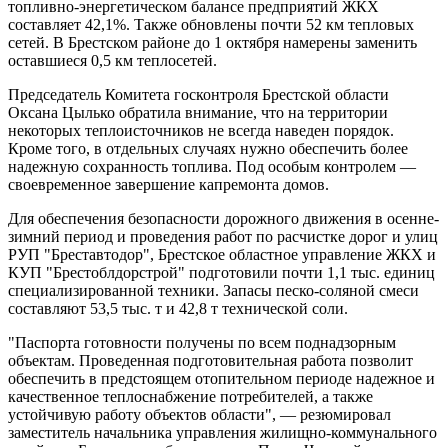
топливно-энергетическом балансе предприятий ЖКХ
составляет 42,1%. Также обновлены почти 52 км тепловых
сетей. В Брестском районе до 1 октября намерены заменить
оставшиеся 0,5 км теплосетей.
Председатель Комитета госконтроля Брестской области
Оксана Цылько обратила внимание, что на территории
некоторых теплоисточников не всегда наведен порядок.
Кроме того, в отдельных случаях нужно обеспечить более
надежную сохранность топлива. Под особым контролем —
своевременное завершение капремонта домов.
Для обеспечения безопасности дорожного движения в осенне-
зимний период и проведения работ по расчистке дорог и улиц
РУП "Бреставтодор", Брестское областное управление ЖКХ и
КУП "Брестоблдорстрой" подготовили почти 1,1 тыс. единиц
специализированной техники. Запасы песко-соляной смеси
составляют 53,5 тыс. т и 42,8 т технической соли.
"Паспорта готовности получены по всем поднадзорным
объектам. Проведенная подготовительная работа позволит
обеспечить в предстоящем отопительном периоде надежное и
качественное теплоснабжение потребителей, а также
устойчивую работу объектов области", — резюмировал
заместитель начальника управления жилищно-коммунального