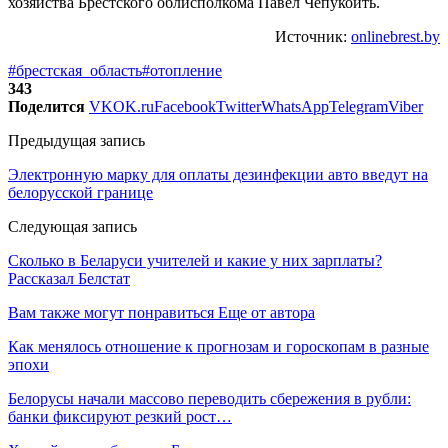
хозяйства Брестского облисполкома Павел Чепукойть.
Источник:
onlinebrest.by
#брестская_область
#отопление
343
Поделится
VK
OK.ru
Facebook
Twitter
WhatsApp
Telegram
Viber
Предыдущая запись
Электронную марку для оплаты дезинфекции авто введут на
белорусской границе
Следующая запись
Сколько в Беларуси учителей и какие у них зарплаты?
Рассказал Белстат
Вам также могут понравиться
Еще от автора
Как менялось отношение к прогнозам и гороскопам в разные
эпохи
Белорусы начали массово переводить сбережения в рубли:
банки фиксируют резкий рост…