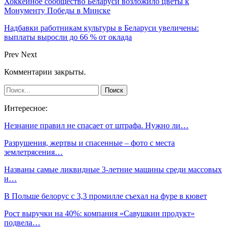
Хоккейное сообщество Беларуси возложило цветы к
Монументу Победы в Минске
Надбавки работникам культуры в Беларуси увеличены:
выплаты выросли до 66 % от оклада
Prev
Next
Комментарии закрыты.
Интересное:
Незнание правил не спасает от штрафа. Нужно ли…
Разрушения, жертвы и спасенные – фото с места
землетрясения…
Названы самые ликвидные 3-летние машины среди массовых
и…
В Польше белорус с 3,3 промилле съехал на фуре в кювет
Рост выручки на 40%: компания «Савушкин продукт»
подвела…