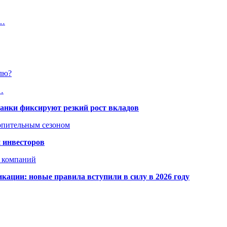
и…
лю?
…
банки фиксируют резкий рост вкладов
топительным сезоном
 инвесторов
х компаний
кации: новые правила вступили в силу в 2026 году