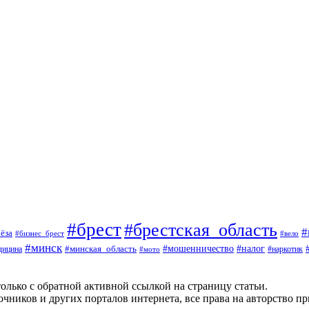
#брест
#брестская_область
#
ёза
#вело
#бизнес_брест
#минск
#мошенничество
#минская_область
#налог
дицина
#мото
#наркотик
олько с обратной активной ссылкой на страницу статьи.
чников и других порталов интернета, все права на авторство п