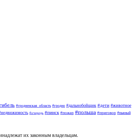
гибель
#дети
#животное
#дальнобойщик
#гродно
#гродненская_область
#польша
#недвижимость
#пинск
#пожар
#приговор
#пьяный
#очередь
ринадлежат их законным владельцам.