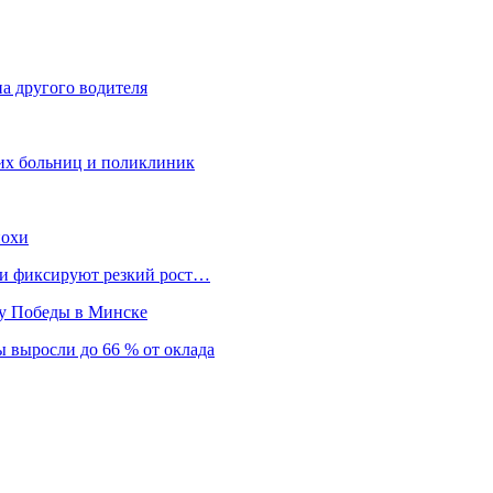
а другого водителя
ких больниц и поликлиник
похи
нки фиксируют резкий рост…
ту Победы в Минске
 выросли до 66 % от оклада