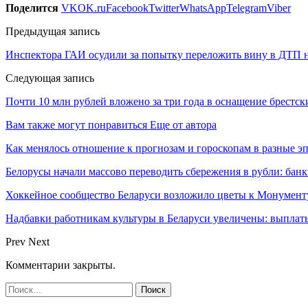
Поделится
VK
OK.ru
Facebook
Twitter
WhatsApp
Telegram
Viber
Предыдущая запись
Инспектора ГАИ осудили за попытку переложить вину в ДТП н
Следующая запись
Почти 10 млн рублей вложено за три года в оснащение брестс
Вам также могут понравиться
Еще от автора
Как менялось отношение к прогнозам и гороскопам в разные э
Белорусы начали массово переводить сбережения в рубли: ба
Хоккейное сообщество Беларуси возложило цветы к Монумен
Надбавки работникам культуры в Беларуси увеличены: выплаты
Prev
Next
Комментарии закрыты.