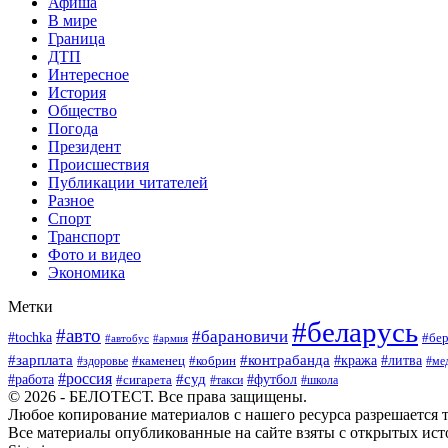
Афиша
В мире
Граница
ДТП
Интересное
История
Общество
Погода
Президент
Происшествия
Публикации читателей
Разное
Спорт
Транспорт
Фото и видео
Экономика
Метки
#беларусь
#авто
#барановичи
#tochka
#бер
#автобус
#армия
#зарплата
#контрабанда
#кража
#литва
#каменец
#кобрин
#ме
#здоровье
#россия
#работа
#суд
#футбол
#сигарета
#школа
#такси
© 2026 - БЕЛОТЕСТ. Все права защищены.
Любое копирование материалов с нашего ресурса разрешается т
Все материалы опубликованные на сайте взяты с открытых исто