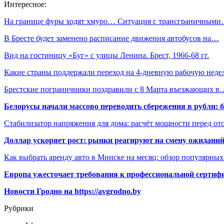
Интересное:
На границе фуры ходят хмуро… Ситуация с трансграничным
В Бресте будет заменено расписание движения автобусов на…
Вид на гостиницу «Буг» с улицы Ленина. Брест, 1966-68 гг.
Какие страны поддержали переход на 4-дневную рабочую неде
Брестские пограничники поздравили с 8 Марта въезжающих в
Белорусы начали массово переводить сбережения в рубли: 
Стабилизатор напряжения для дома: расчёт мощности перед о
Доллар ускоряет рост: рынки реагируют на смену ожиданий
Как выбрать аренду авто в Минске на месяц: обзор популярны
Европа ужесточает требования к профессиональной сертифи
Новости Гродно на https://avgrodno.by
Рубрики