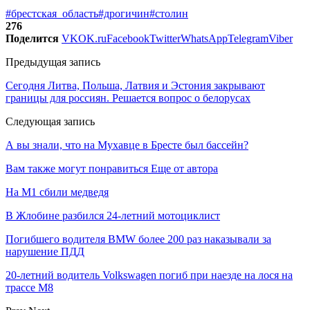
#брестская_область
#дрогичин
#столин
276
Поделится
VK
OK.ru
Facebook
Twitter
WhatsApp
Telegram
Viber
Предыдущая запись
Сегодня Литва, Польша, Латвия и Эстония закрывают
границы для россиян. Решается вопрос о белорусах
Следующая запись
А вы знали, что на Мухавце в Бресте был бассейн?
Вам также могут понравиться
Еще от автора
На М1 сбили медведя
В Жлобине разбился 24-летний мотоциклист
Погибшего водителя BMW более 200 раз наказывали за
нарушение ПДД
20-летний водитель Volkswagen погиб при наезде на лося на
трассе М8