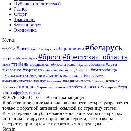
Публикации читателей
Разное
Спорт
Транспорт
Фото и видео
Экономика
Метки
#беларусь
#авто
#барановичи
#tochka
#автобус
#армия
#брест
#брестская_область
#берёза
#бизнес_брест
#гибель
#дети
#дальнобойщик
#гродно
#вело
#гродненская_область
#зарплата
#животное
#контрабанда
#каменец
#кобрин
#здоровье
#минск
#кража
#литва
#минская_область
#медицина
#мото
#мошенничество
#недвижимость
#пинск
#налог
#наркотик
#очередь
#польша
#россия
#работа
#суд
#пожар
#приговор
#пьяный
#сигарета
#футбол
#школа
#такси
© 2026 - БЕЛОТЕСТ. Все права защищены.
Любое копирование материалов с нашего ресурса разрешается
только с обратной активной ссылкой на страницу статьи.
Все материалы опубликованные на сайте взяты с открытых
источников и других порталов интернета, все права на
авторство принадлежат их законным владельцам.
Sign in