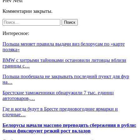
Prev
Next
Комментарии закрыты.
Интересное:
Польша меняет правила выдачи виз белорусам по «карте
поляка»
BMW с хитрыми тайниками остановили литовцы вблизи
границы с…
Польша пообещала не закрывать последний пункт для фур
на…
Брестские таможенники обнаружили 7 тыс. единиц
автотоваров,…
Где и когда будут в Бресте предновогодние ярмарки и
елочные…
Белорусы начали массово переводить сбережения в рубли:
банки фиксируют резкий рост вкладов