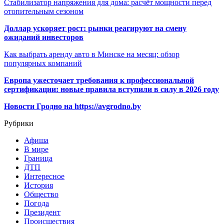
Стабилизатор напряжения для дома: расчёт мощности перед
отопительным сезоном
Доллар ускоряет рост: рынки реагируют на смену
ожиданий инвесторов
Как выбрать аренду авто в Минске на месяц: обзор
популярных компаний
Европа ужесточает требования к профессиональной
сертификации: новые правила вступили в силу в 2026 году
Новости Гродно на https://avgrodno.by
Рубрики
Афиша
В мире
Граница
ДТП
Интересное
История
Общество
Погода
Президент
Происшествия