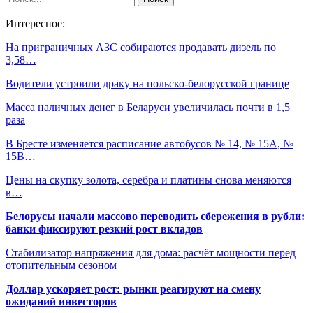
Интересное:
На приграничных АЗС собираются продавать дизель по
3,58…
Водители устроили драку на польско-белорусской границе
Масса наличных денег в Беларуси увеличилась почти в 1,5
раза
В Бресте изменяется расписание автобусов № 14, № 15А, №
15В…
Цены на скупку золота, серебра и платины снова меняются
в…
Белорусы начали массово переводить сбережения в рубли:
банки фиксируют резкий рост вкладов
Стабилизатор напряжения для дома: расчёт мощности перед
отопительным сезоном
Доллар ускоряет рост: рынки реагируют на смену
ожиданий инвесторов