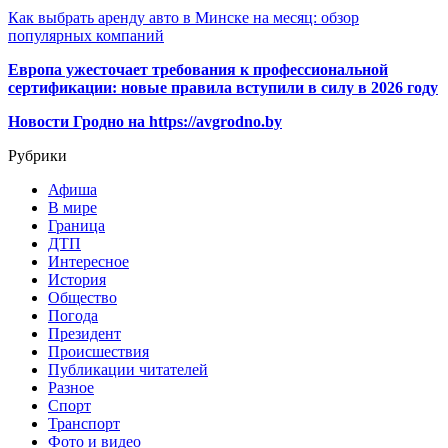
Как выбрать аренду авто в Минске на месяц: обзор
популярных компаний
Европа ужесточает требования к профессиональной
сертификации: новые правила вступили в силу в 2026 году
Новости Гродно на https://avgrodno.by
Рубрики
Афиша
В мире
Граница
ДТП
Интересное
История
Общество
Погода
Президент
Происшествия
Публикации читателей
Разное
Спорт
Транспорт
Фото и видео