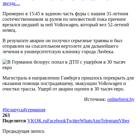
звезда…
Примерно в 15:45 в заднюю часть фуры с нашим 31-летним
соотечественником за рулем по неизвестной пока причине
врезался шедший за ней Volkswagen, который вел 52-летний
немец.
В результате аварии он получил серьезные травмы и был
отправлен на спасательном вертолете для дальнейшего
лечения в университетскую клинику города Любека.
Магистраль в направлении Гамбурга пришлось перекрыть для
оказания помощи пострадавшему, эвакуации Volkswagen и
очистки трассы. Ущерб от аварии оценен в 30 тысяч евро.
Источник:
onlinebrest.by
#беларусь
#германия
263
Поделится
VK
OK.ru
Facebook
Twitter
WhatsApp
Telegram
Viber
Предыдущая запись