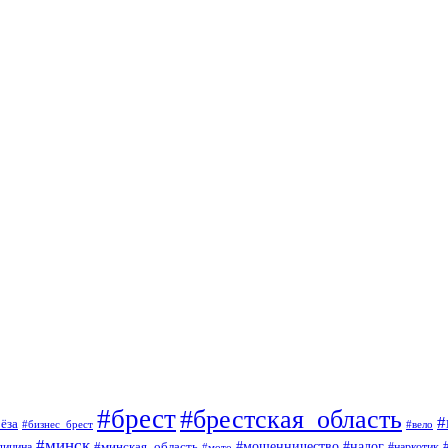
#брест
#брестская_область
#
ёза
#вело
#бизнес_брест
#минск
#мошенничество
#минская_область
#налог
дицина
#мото
#наркотик