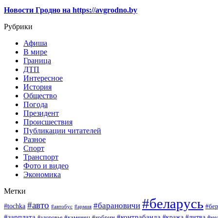
Новости Гродно на https://avgrodno.by
Рубрики
Афиша
В мире
Граница
ДТП
Интересное
История
Общество
Погода
Президент
Происшествия
Публикации читателей
Разное
Спорт
Транспорт
Фото и видео
Экономика
Метки
#беларусь
#авто
#барановичи
#tochka
#бер
#автобус
#армия
#зарплата
#контрабанда
#кража
#литва
#каменец
#кобрин
#ме
#здоровье