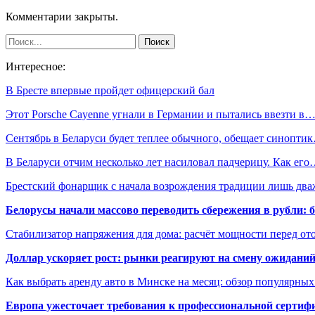
Комментарии закрыты.
Интересное:
В Бресте впервые пройдет офицерский бал
Этот Porsche Cayenne угнали в Германии и пытались ввезти в
Сентябрь в Беларуси будет теплее обычного, обещает синопти
В Беларуси отчим несколько лет насиловал падчерицу. Как ег
Брестский фонарщик с начала возрождения традиции лишь д
Белорусы начали массово переводить сбережения в рубли: 
Стабилизатор напряжения для дома: расчёт мощности перед о
Доллар ускоряет рост: рынки реагируют на смену ожиданий
Как выбрать аренду авто в Минске на месяц: обзор популярны
Европа ужесточает требования к профессиональной сертифи