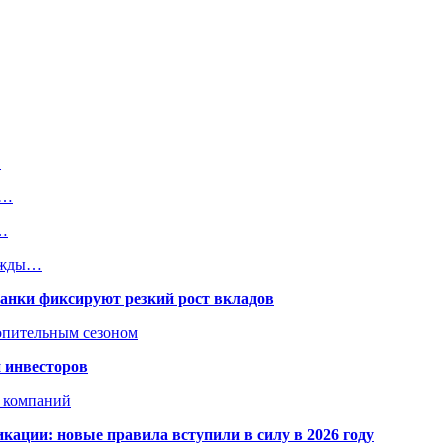
…
к…
о…
важды…
банки фиксируют резкий рост вкладов
топительным сезоном
 инвесторов
х компаний
кации: новые правила вступили в силу в 2026 году