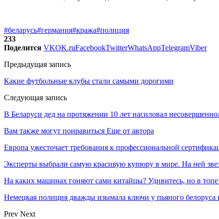
#беларусь
#германия
#кража
#полиция
233
Поделится
VK
OK.ru
Facebook
Twitter
WhatsApp
Telegram
Viber
Предыдущая запись
Какие футбольные клубы стали самыми дорогими
Следующая запись
В Беларуси дед на протяжении 10 лет насиловал несовершенн
Вам также могут понравиться
Еще от автора
Европа ужесточает требования к профессиональной сертифик
Эксперты выбрали самую красивую купюру в мире. На ней звез
На каких машинах гоняют сами китайцы? Удивитесь, но в топе
Немецкая полиция дважды изымала ключи у пьяного белоруса 
Prev
Next