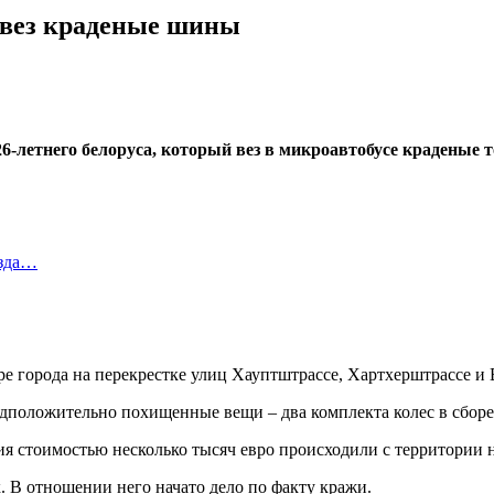
 вез краденые шины
6-летнего белоруса, который вез в микроавтобусе краденые 
езда…
е города на перекрестке улиц Хауптштрассе, Хартхерштрассе и В
дположительно похищенные вещи – два комплекта колес в сборе 
ия стоимостью несколько тысяч евро происходили с территории 
. В отношении него начато дело по факту кражи.