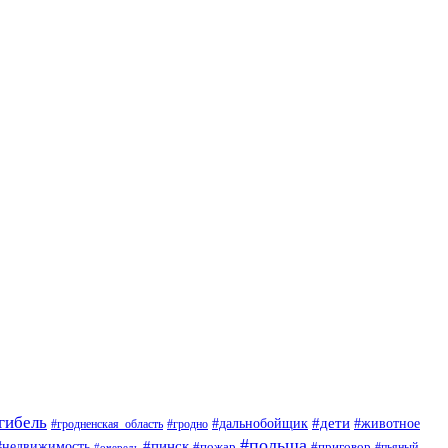
гибель
#дети
#животное
#дальнобойщик
#гродно
#гродненская_область
#польша
#недвижимость
#пинск
#пожар
#приговор
#пьяный
#очередь