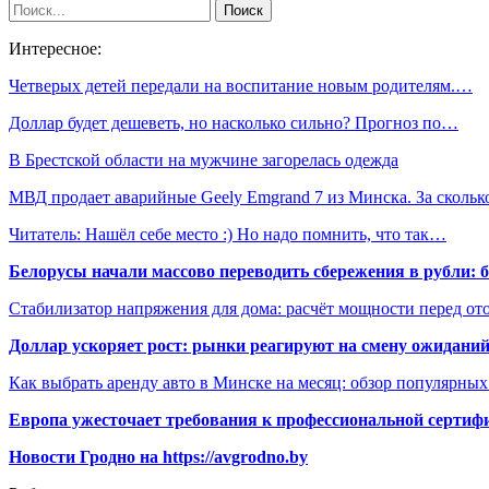
Интересное:
Четверых детей передали на воспитание новым родителям.…
Доллар будет дешеветь, но насколько сильно? Прогноз по…
В Брестской области на мужчине загорелась одежда
МВД продает аварийные Geely Emgrand 7 из Минска. За сколь
Читатель: Нашёл себе место :) Но надо помнить, что так…
Белорусы начали массово переводить сбережения в рубли: 
Стабилизатор напряжения для дома: расчёт мощности перед о
Доллар ускоряет рост: рынки реагируют на смену ожиданий
Как выбрать аренду авто в Минске на месяц: обзор популярны
Европа ужесточает требования к профессиональной сертифи
Новости Гродно на https://avgrodno.by