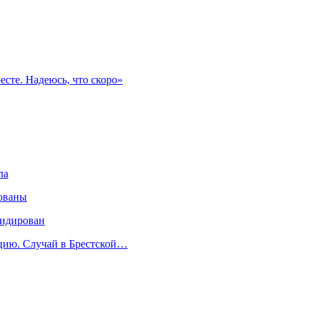
есте. Надеюсь, что скоро»
ла
ованы
видирован
ицию. Случай в Брестской…