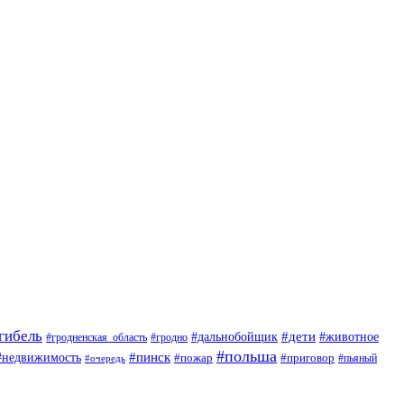
гибель
#дети
#животное
#дальнобойщик
#гродно
#гродненская_область
#польша
#недвижимость
#пинск
#пожар
#приговор
#пьяный
#очередь