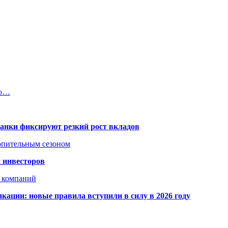
ко…
банки фиксируют резкий рост вкладов
топительным сезоном
 инвесторов
х компаний
кации: новые правила вступили в силу в 2026 году