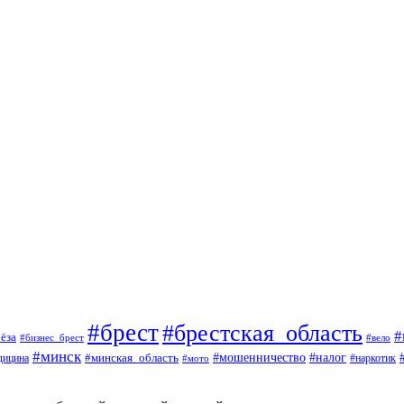
#брест
#брестская_область
#
ёза
#вело
#бизнес_брест
#минск
#мошенничество
#минская_область
#налог
дицина
#мото
#наркотик