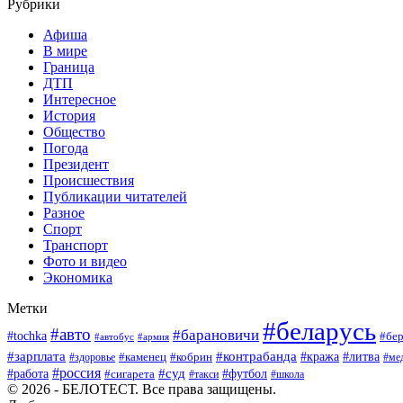
Рубрики
Афиша
В мире
Граница
ДТП
Интересное
История
Общество
Погода
Президент
Происшествия
Публикации читателей
Разное
Спорт
Транспорт
Фото и видео
Экономика
Метки
#беларусь
#авто
#барановичи
#tochka
#бер
#автобус
#армия
#зарплата
#контрабанда
#кража
#литва
#каменец
#кобрин
#ме
#здоровье
#россия
#работа
#суд
#футбол
#сигарета
#школа
#такси
© 2026 - БЕЛОТЕСТ. Все права защищены.