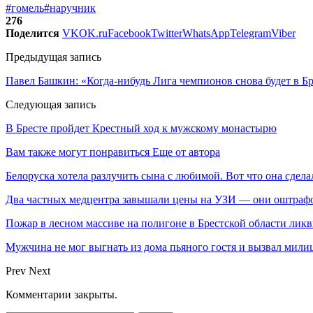
#гомель
#наручник
276
Поделится
VK
OK.ru
Facebook
Twitter
WhatsApp
Telegram
Viber
Предыдущая запись
Павел Башкин: «Когда-нибудь Лига чемпионов снова будет в Бр
Следующая запись
В Бресте пройдет Крестный ход к мужскому монастырю
Вам также могут понравиться
Еще от автора
Белоруска хотела разлучить сына с любимой. Вот что она сдела
Два частных медцентра завышали цены на УЗИ — они оштраф
Пожар в лесном массиве на полигоне в Брестской области лик
Мужчина не мог выгнать из дома пьяного гостя и вызвал мил
Prev
Next
Комментарии закрыты.