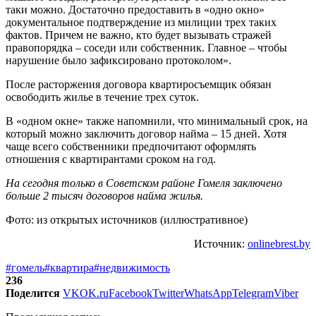
таки можно. Достаточно предоставить в «одно окно»
документальное подтверждение из милиции трех таких
фактов. Причем не важно, кто будет вызывать стражей
правопорядка – соседи или собственник. Главное – чтобы
нарушение было зафиксировано протоколом».
После расторжения договора квартиросъемщик обязан
освободить жилье в течение трех суток.
В «одном окне» также напомнили, что минимальный срок, на
который можно заключить договор найма – 15 дней. Хотя
чаще всего собственники предпочитают оформлять
отношения с квартирантами сроком на год.
На сегодня только в Советском районе Гомеля заключено
больше 2 тысяч договоров найма жилья.
Фото: из открытых источников (иллюстративное)
Источник:
onlinebrest.by
#гомель
#квартира
#недвижимость
236
Поделится
VK
OK.ru
Facebook
Twitter
WhatsApp
Telegram
Viber