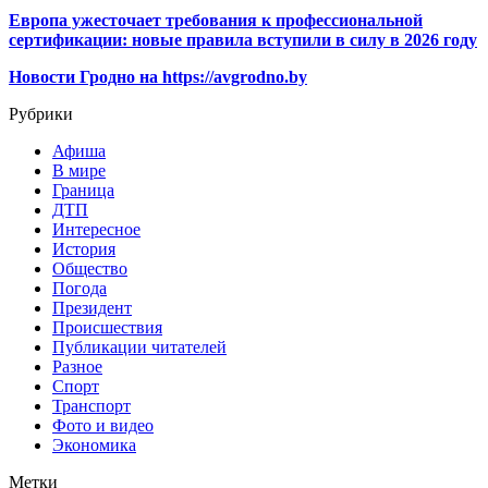
Европа ужесточает требования к профессиональной
сертификации: новые правила вступили в силу в 2026 году
Новости Гродно на https://avgrodno.by
Рубрики
Афиша
В мире
Граница
ДТП
Интересное
История
Общество
Погода
Президент
Происшествия
Публикации читателей
Разное
Спорт
Транспорт
Фото и видео
Экономика
Метки