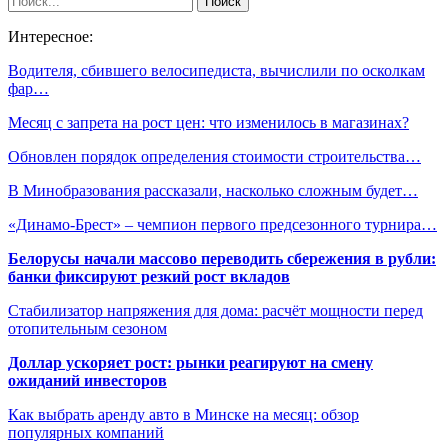
Интересное:
Водителя, сбившего велосипедиста, вычислили по осколкам
фар…
Месяц с запрета на рост цен: что изменилось в магазинах?
Обновлен порядок определения стоимости строительства…
В Минобразования рассказали, насколько сложным будет…
«Динамо-Брест» – чемпион первого предсезонного турнира…
Белорусы начали массово переводить сбережения в рубли:
банки фиксируют резкий рост вкладов
Стабилизатор напряжения для дома: расчёт мощности перед
отопительным сезоном
Доллар ускоряет рост: рынки реагируют на смену
ожиданий инвесторов
Как выбрать аренду авто в Минске на месяц: обзор
популярных компаний