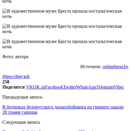
Фото: автора
Источник:
onlinebrest.by
#брест
#музей
258
Поделится
VK
OK.ru
Facebook
Twitter
WhatsApp
Telegram
Viber
Предыдущая запись
В ботинках белорусского дальнобойщика на границе нашли
28 грамм гашиша
Следующая запись