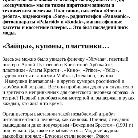
«соскучились» мы по таким пиратским записям и
техническим помехам. Пластинки, наклейки «Элен и
ребята», видеокамера «Sony», радиотелефон «Panasonic»,
фотоаппараты «Palaroid» и «Kodak», магнитофонные
кассеты и кассетные плееры… Это был последний писк
моды.
«Зайцы», купоны, пластинки…
Здесь же можно было увидеть фенечку «Nirvana», газетный
постер с Аллой Пугачевой и Кристиной Арбакайте,
пластинки «Агаты Кристи», «Кино», «Prince», «Yello»,
аудиокассеты с записями Майкла Джексона, группы
«Иванушки International» и других кумиров российской и
зарубежной эстрады. Все они пробивали дорогу к слушателю
и зрителю в непривычных для советского человека образах. А
тетрис? Первый прообраз компьютерной игры держал в руках
каждый, кто жил в то время.
Организаторы выставили такой незыблемый атрибут
интеллигентного человека, как саквояж. Причем, с недавно
вышедшим и дико популярным «Вечерним Брестом» (1991 г.)
под ручкой. Да, такое не забывается… Модный журнал
выкройки кричал: «Блузоны стали короче». Рядом