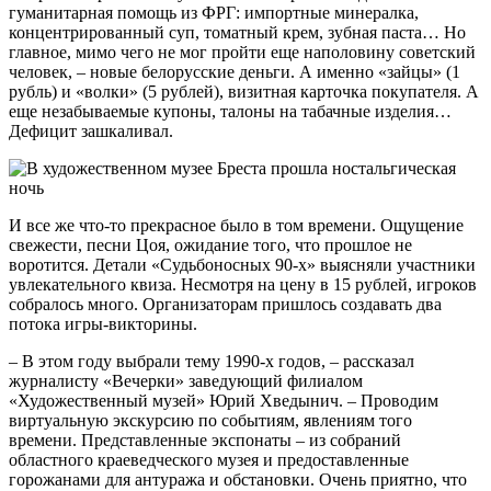
гуманитарная помощь из ФРГ: импортные минералка,
концентрированный суп, томатный крем, зубная паста… Но
главное, мимо чего не мог пройти еще наполовину советский
человек, – новые белорусские деньги. А именно «зайцы» (1
рубль) и «волки» (5 рублей), визитная карточка покупателя. А
еще незабываемые купоны, талоны на табачные изделия…
Дефицит зашкаливал.
И все же что-то прекрасное было в том времени. Ощущение
свежести, песни Цоя, ожидание того, что прошлое не
воротится. Детали «Судьбоносных 90-х» выясняли участники
увлекательного квиза. Несмотря на цену в 15 рублей, игроков
собралось много. Организаторам пришлось создавать два
потока игры-викторины.
– В этом году выбрали тему 1990-х годов, – рассказал
журналисту «Вечерки» заведующий филиалом
«Художественный музей» Юрий Хведынич. – Проводим
виртуальную экскурсию по событиям, явлениям того
времени. Представленные экспонаты – из собраний
областного краеведческого музея и предоставленные
горожанами для антуража и обстановки. Очень приятно, что