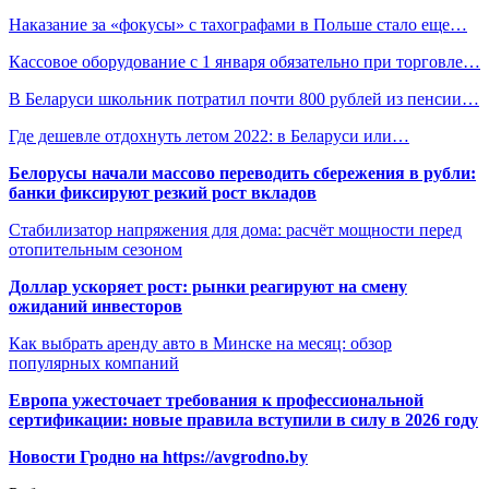
Наказание за «фокусы» с тахографами в Польше стало еще…
Кассовое оборудование с 1 января обязательно при торговле…
В Беларуси школьник потратил почти 800 рублей из пенсии…
Где дешевле отдохнуть летом 2022: в Беларуси или…
Белорусы начали массово переводить сбережения в рубли:
банки фиксируют резкий рост вкладов
Стабилизатор напряжения для дома: расчёт мощности перед
отопительным сезоном
Доллар ускоряет рост: рынки реагируют на смену
ожиданий инвесторов
Как выбрать аренду авто в Минске на месяц: обзор
популярных компаний
Европа ужесточает требования к профессиональной
сертификации: новые правила вступили в силу в 2026 году
Новости Гродно на https://avgrodno.by