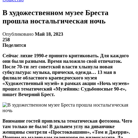
В художественном музее Бреста
прошла ностальгическая ночь
Опубликовано
Май 18, 2023
258
Поделится
Сейчас лихие 1990-е принято критиковать. Для каждого
они были разными. Время наложило свой отпечаток.
После 70-ти лет советской власти хлынула новая
субкультура: музыка, прически, одежда… 13 мая в
филиале областного краеведческого музея
«Художественный музей» в рамках акции «Ночь музеев»
прошел тематический «Музейник: Судьбоносные 90-е»,
пишет Вечерний Брест.
Внимание гостей привлекла тематическая фотозона. Чего
там только не было! В дальнем углу на диванчике
женщины смотрели «Простоквашино», «Том и Джерри».
Причем на маленьком телевизоре по видеокассете. Да,