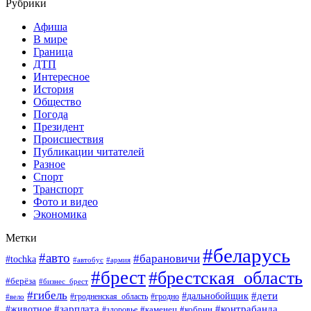
Рубрики
Афиша
В мире
Граница
ДТП
Интересное
История
Общество
Погода
Президент
Происшествия
Публикации читателей
Разное
Спорт
Транспорт
Фото и видео
Экономика
Метки
#беларусь
#авто
#барановичи
#tochka
#автобус
#армия
#брест
#брестская_область
#берёза
#бизнес_брест
#гибель
#дети
#дальнобойщик
#гродно
#вело
#гродненская_область
#зарплата
#животное
#контрабанда
#каменец
#кобрин
#здоровье