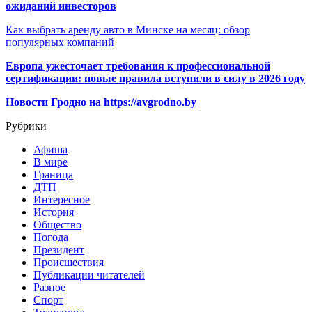
ожиданий инвесторов
Как выбрать аренду авто в Минске на месяц: обзор
популярных компаний
Европа ужесточает требования к профессиональной
сертификации: новые правила вступили в силу в 2026 году
Новости Гродно на https://avgrodno.by
Рубрики
Афиша
В мире
Граница
ДТП
Интересное
История
Общество
Погода
Президент
Происшествия
Публикации читателей
Разное
Спорт