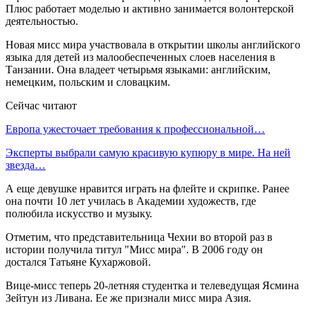
Плюс работает моделью и активно занимается волонтерской
деятельностью.
Новая мисс мира участвовала в открытии школы английского
языка для детей из малообеспеченных слоев населения в
Танзании. Она владеет четырьмя языками: английским,
немецким, польским и словацким.
Сейчас читают
Европа ужесточает требования к профессиональной…
Эксперты выбрали самую красивую купюру в мире. На ней
звезда…
А еще девушке нравится играть на флейте и скрипке. Ранее
она почти 10 лет училась в Академии художеств, где
полюбила искусство и музыку.
Отметим, что представительница Чехии во второй раз в
истории получила титул "Мисс мира". В 2006 году он
достался Татьяне Кухаржовой.
Вице-мисс теперь 20-летняя студентка и телеведущая Ясмина
Зейтун из Ливана. Ее же признали мисс мира Азия.