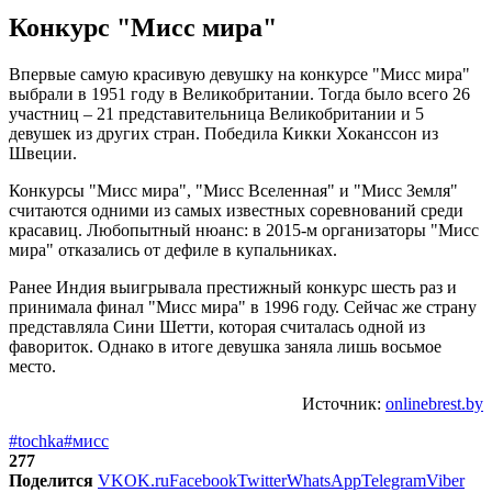
Конкурс "Мисс мира"
Впервые самую красивую девушку на конкурсе "Мисс мира"
выбрали в 1951 году в Великобритании. Тогда было всего 26
участниц – 21 представительница Великобритании и 5
девушек из других стран. Победила Кикки Хоканссон из
Швеции.
Конкурсы "Мисс мира", "Мисс Вселенная" и "Мисс Земля"
считаются одними из самых известных соревнований среди
красавиц. Любопытный нюанс: в 2015-м организаторы "Мисс
мира" отказались от дефиле в купальниках.
Ранее Индия выигрывала престижный конкурс шесть раз и
принимала финал "Мисс мира" в 1996 году. Сейчас же страну
представляла Сини Шетти, которая считалась одной из
фавориток. Однако в итоге девушка заняла лишь восьмое
место.
Источник:
onlinebrest.by
#tochka
#мисс
277
Поделится
VK
OK.ru
Facebook
Twitter
WhatsApp
Telegram
Viber