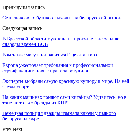
Предыдущая запись
Сеть люксовых бутиков выходит на белорусский рынок
Следующая запись
В Брестской области мужчина на прогулке в лесу нашел
снаряды времен ВОВ
Вам также могут понравиться
Еще от автора
Европа ужесточает требования к профессиональной
сертификации: новые правила вступили…
Эксперты выбрали самую красивую купюру в мире. На ней
звезда спорта
На каких машинах гоняют сами китайцы? Удивитесь, но в
топе не только бренды из КНР!
Немецкая полиция дважды изымала ключи у пьяного
белоруса на фуре
Prev
Next