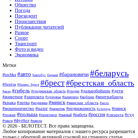
Общество
Погода
Президент
Происшествия
Публикации читателей
Разное
Спорт
Транспорт
Фото и видео
Экономика
Метки
#беларусь
#авто
#барановичи
#tochka
#автобус
#армия
#брест
#брестская_область
#берёза
#бизнес_брест
#гибель
#дети
#дальнобойщик
#гродно
#вело
#гродненская_область
#зарплата
#животное
#контрабанда
#каменец
#кобрин
#здоровье
#минск
#кража
#литва
#минская_область
#медицина
#мото
#мошенничество
#недвижимость
#пинск
#налог
#наркотик
#очередь
#польша
#россия
#работа
#суд
#пожар
#приговор
#пьяный
#сигарета
#футбол
#школа
#такси
© 2026 - БЕЛОТЕСТ. Все права защищены.
Любое копирование материалов с нашего ресурса разрешается
только с обратной активной ссылкой на страницу статьи.