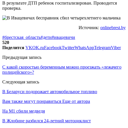
В результате ДТП ребенок госпитализирован. Проводится
проверка.
Источник:
onlinebrest.by
#брестская_область
#дети
#ивацевичи
520
Поделится
VK
OK.ru
Facebook
Twitter
WhatsApp
Telegram
Viber
Предыдущая запись
С какой скоростью беременным можно проезжать «лежачего
полицейского»?
Следующая запись
В Беларуси подорожает автомобильное топливо
Вам также могут понравиться
Еще от автора
На М1 сбили медведя
В Жлобине разбился 24-летний мотоциклист