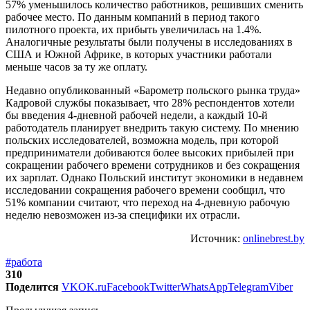
57% уменьшилось количество работников, решивших сменить
рабочее место. По данным компаний в период такого
пилотного проекта, их прибыть увеличилась на 1.4%.
Аналогичные результаты были получены в исследованиях в
США и Южной Африке, в которых участники работали
меньше часов за ту же оплату.
Недавно опубликованный «Барометр польского рынка труда»
Кадровой службы показывает, что 28% респондентов хотели
бы введения 4-дневной рабочей недели, а каждый 10-й
работодатель планирует внедрить такую систему. По мнению
польских исследователей, возможна модель, при которой
предприниматели добиваются более высоких прибылей при
сокращении рабочего времени сотрудников и без сокращения
их зарплат. Однако Польский институт экономики в недавнем
исследовании сокращения рабочего времени сообщил, что
51% компании считают, что переход на 4-дневную рабочую
неделю невозможен из-за специфики их отрасли.
Источник:
onlinebrest.by
#работа
310
Поделится
VK
OK.ru
Facebook
Twitter
WhatsApp
Telegram
Viber