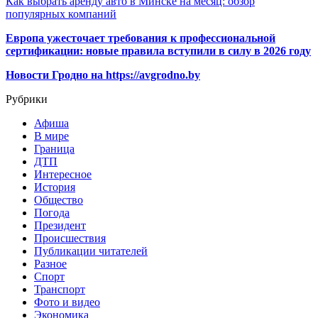
Как выбрать аренду авто в Минске на месяц: обзор
популярных компаний
Европа ужесточает требования к профессиональной
сертификации: новые правила вступили в силу в 2026 году
Новости Гродно на https://avgrodno.by
Рубрики
Афиша
В мире
Граница
ДТП
Интересное
История
Общество
Погода
Президент
Происшествия
Публикации читателей
Разное
Спорт
Транспорт
Фото и видео
Экономика