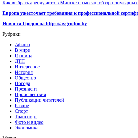
Как выбрать аренду авто в Минске на месяц: обзор популярны
Европа ужесточает требования к профессиональной сертифи
Новости Гродно на https://avgrodno.by
Рубрики
Афиша
В мире
Граница
ДТП
Интересное
История
Общество
Погода
Президент
Происшествия
Публикации читателей
Разное
Спорт
Транспорт
Фото и видео
Экономика