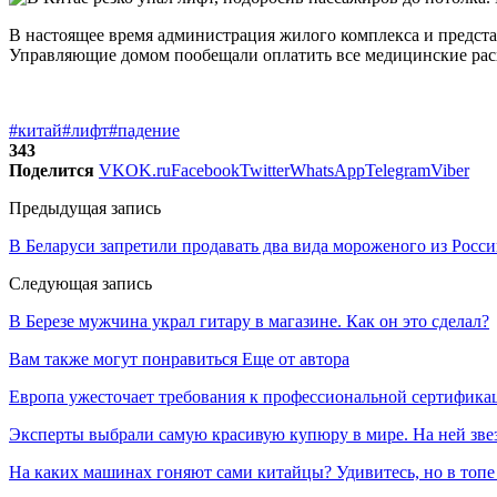
В настоящее время администрация жилого комплекса и предста
Управляющие домом пообещали оплатить все медицинские расх
#китай
#лифт
#падение
343
Поделится
VK
OK.ru
Facebook
Twitter
WhatsApp
Telegram
Viber
Предыдущая запись
В Беларуси запретили продавать два вида мороженого из Росс
Следующая запись
В Березе мужчина украл гитару в магазине. Как он это сделал?
Вам также могут понравиться
Еще от автора
Европа ужесточает требования к профессиональной сертифик
Эксперты выбрали самую красивую купюру в мире. На ней звез
На каких машинах гоняют сами китайцы? Удивитесь, но в топе