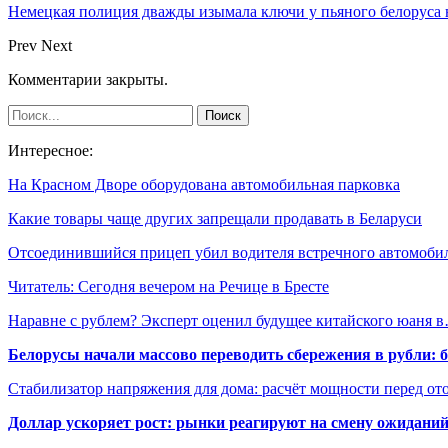
Немецкая полиция дважды изымала ключи у пьяного белоруса 
Prev
Next
Комментарии закрыты.
Интересное:
На Красном Дворе оборудована автомобильная парковка
Какие товары чаще других запрещали продавать в Беларуси
Отсоединившийся прицеп убил водителя встречного автомоби
Читатель: Сегодня вечером на Речице в Бресте
Наравне с рублем? Эксперт оценил будущее китайского юаня 
Белорусы начали массово переводить сбережения в рубли: 
Стабилизатор напряжения для дома: расчёт мощности перед о
Доллар ускоряет рост: рынки реагируют на смену ожиданий