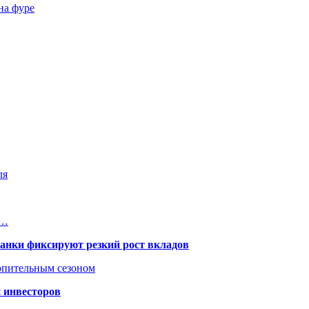
на фуре
ля
в…
банки фиксируют резкий рост вкладов
топительным сезоном
 инвесторов