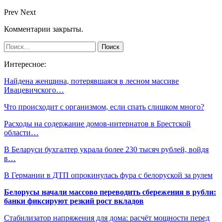
Prev
Next
Комментарии закрыты.
Интересное:
Найдена женщина, потерявшаяся в лесном массиве
Ивацевичского…
Что происходит с организмом, если спать слишком много?
Расходы на содержание домов-интернатов в Брестской
области…
В Беларуси бухгалтер украла более 230 тысяч рублей, войдя
в…
В Германии в ДТП опрокинулась фура с белоруской за рулем
Белорусы начали массово переводить сбережения в рубли:
банки фиксируют резкий рост вкладов
Стабилизатор напряжения для дома: расчёт мощности перед