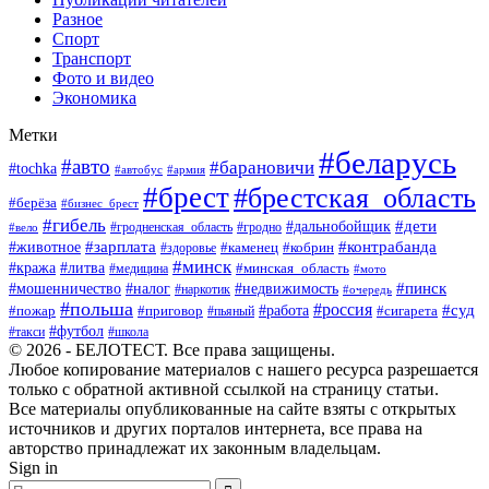
Разное
Спорт
Транспорт
Фото и видео
Экономика
Метки
#беларусь
#авто
#барановичи
#tochka
#автобус
#армия
#брест
#брестская_область
#берёза
#бизнес_брест
#гибель
#дети
#дальнобойщик
#гродно
#вело
#гродненская_область
#зарплата
#животное
#контрабанда
#каменец
#кобрин
#здоровье
#минск
#кража
#литва
#минская_область
#медицина
#мото
#мошенничество
#недвижимость
#пинск
#налог
#наркотик
#очередь
#польша
#россия
#работа
#суд
#пожар
#приговор
#пьяный
#сигарета
#футбол
#школа
#такси
© 2026 - БЕЛОТЕСТ. Все права защищены.
Любое копирование материалов с нашего ресурса разрешается
только с обратной активной ссылкой на страницу статьи.
Все материалы опубликованные на сайте взяты с открытых
источников и других порталов интернета, все права на
авторство принадлежат их законным владельцам.
Sign in