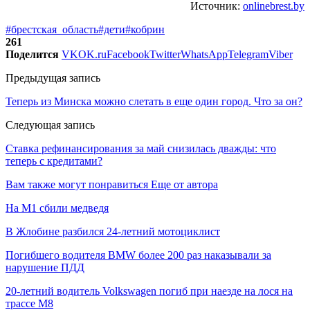
Источник:
onlinebrest.by
#брестская_область
#дети
#кобрин
261
Поделится
VK
OK.ru
Facebook
Twitter
WhatsApp
Telegram
Viber
Предыдущая запись
Теперь из Минска можно слетать в еще один город. Что за он?
Следующая запись
Ставка рефинансирования за май снизилась дважды: что
теперь с кредитами?
Вам также могут понравиться
Еще от автора
На М1 сбили медведя
В Жлобине разбился 24-летний мотоциклист
Погибшего водителя BMW более 200 раз наказывали за
нарушение ПДД
20-летний водитель Volkswagen погиб при наезде на лося на
трассе М8