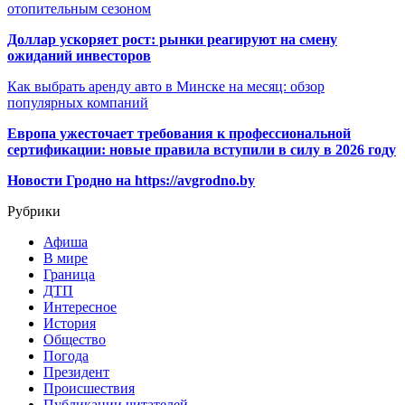
отопительным сезоном
Доллар ускоряет рост: рынки реагируют на смену
ожиданий инвесторов
Как выбрать аренду авто в Минске на месяц: обзор
популярных компаний
Европа ужесточает требования к профессиональной
сертификации: новые правила вступили в силу в 2026 году
Новости Гродно на https://avgrodno.by
Рубрики
Афиша
В мире
Граница
ДТП
Интересное
История
Общество
Погода
Президент
Происшествия
Публикации читателей