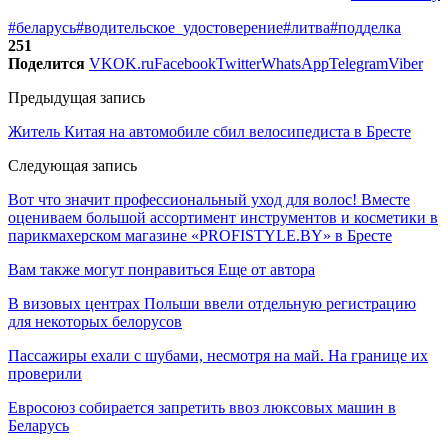
#беларусь
#водительское_удостоверение
#литва
#подделка
251
Поделится
VK
OK.ru
Facebook
Twitter
WhatsApp
Telegram
Viber
Предыдущая запись
Житель Китая на автомобиле сбил велосипедиста в Бресте
Следующая запись
Вот что значит профессиональный уход для волос! Вместе
оцениваем большой ассортимент инструментов и косметики в
парикмахерском магазине «PROFISTYLE.BY» в Бресте
Вам также могут понравиться
Еще от автора
В визовых центрах Польши ввели отдельную регистрацию
для некоторых белорусов
Пассажиры ехали с шубами, несмотря на май. На границе их
проверили
Евросоюз собирается запретить ввоз люксовых машин в
Беларусь