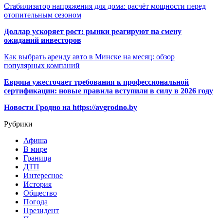
Стабилизатор напряжения для дома: расчёт мощности перед
отопительным сезоном
Доллар ускоряет рост: рынки реагируют на смену
ожиданий инвесторов
Как выбрать аренду авто в Минске на месяц: обзор
популярных компаний
Европа ужесточает требования к профессиональной
сертификации: новые правила вступили в силу в 2026 году
Новости Гродно на https://avgrodno.by
Рубрики
Афиша
В мире
Граница
ДТП
Интересное
История
Общество
Погода
Президент