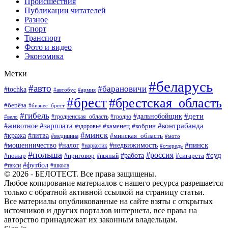
Происшествия
Публикации читателей
Разное
Спорт
Транспорт
Фото и видео
Экономика
Метки
#беларусь
#авто
#барановичи
#tochka
#автобус
#армия
#брест
#брестская_область
#берёза
#бизнес_брест
#гибель
#дети
#дальнобойщик
#гродно
#вело
#гродненская_область
#зарплата
#животное
#контрабанда
#каменец
#кобрин
#здоровье
#минск
#кража
#литва
#минская_область
#медицина
#мото
#мошенничество
#недвижимость
#пинск
#налог
#наркотик
#очередь
#польша
#россия
#работа
#суд
#пожар
#приговор
#пьяный
#сигарета
#футбол
#школа
#такси
© 2026 - БЕЛОТЕСТ. Все права защищены.
Любое копирование материалов с нашего ресурса разрешается
только с обратной активной ссылкой на страницу статьи.
Все материалы опубликованные на сайте взяты с открытых
источников и других порталов интернета, все права на
авторство принадлежат их законным владельцам.