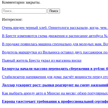
Комментарии закрыты.
Интересное:
Очень вреден черный хлеб. Орнитологи рассказали, когда, че
В Бресте изменяются схема движения и расписание автобуса 
В продаже появилась машина специально для молодых мам. В
Водитель маршрутки из Вильнюса оставил двух пассажирок п
Пьяный житель Бреста украл из магазина виски
Белорусы начали массово переводить сбережения в рубли: 
Стабилизатор напряжения для дома: расчёт мощности перед о
Доллар ускоряет рост: рынки реагируют на смену ожиданий
Как выбрать аренду авто в Минске на месяц: обзор популярны
Европа ужесточает требования к профессиональной сертифи