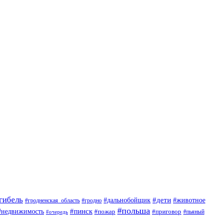
гибель
#дети
#животное
#дальнобойщик
#гродно
#гродненская_область
#польша
#недвижимость
#пинск
#пожар
#приговор
#пьяный
#очередь