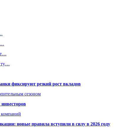
м…
№…
от…
о ту…
банки фиксируют резкий рост вкладов
топительным сезоном
 инвесторов
х компаний
кации: новые правила вступили в силу в 2026 году