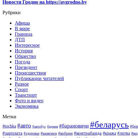
Новости Гродно на https://avgrodno.by
Рубрики
Афиша
В мире
Граница
ДТП
Интересное
История
Общество
Погода
Президент
Происшествия
Публикации читателей
Разное
Спорт
Транспорт
Фото и видео
Экономика
Метки
#беларусь
#авто
#барановичи
#tochka
#бер
#автобус
#армия
#зарплата
#контрабанда
#кража
#литва
#каменец
#кобрин
#ме
#здоровье