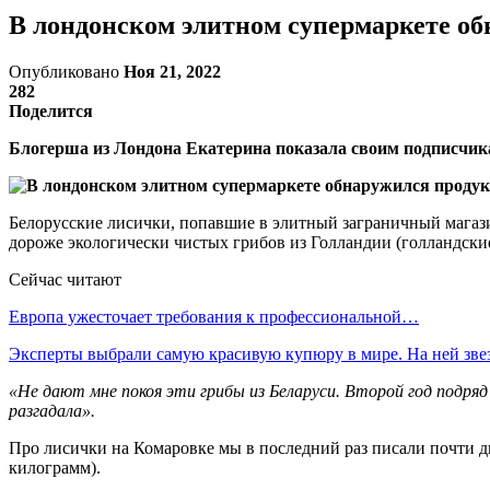
В лондонском элитном супермаркете об
Опубликовано
Ноя 21, 2022
282
Поделится
Блогерша из Лондона Екатерина показала своим подписчика
Белорусские лисички, попавшие в элитный заграничный магазин
дороже экологически чистых грибов из Голландии (голландские 
Сейчас читают
Европа ужесточает требования к профессиональной…
Эксперты выбрали самую красивую купюру в мире. На ней зв
«Не дают мне покоя эти грибы из Беларуси. Второй год подря
разгадала».
Про лисички на Комаровке мы в последний раз писали почти дв
килограмм).