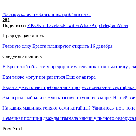
#беларусь
#великобритания
#гриб
#лисичка
282
Поделится
VK
OK.ru
Facebook
Twitter
WhatsApp
Telegram
Viber
Предыдущая запись
Главную елку Бреста планируют открыть 16 декабря
Следующая запись
В Брестской области у предпринимателя похитили матрицу для
Вам также могут понравиться
Еще от автора
Европа ужесточает требования к профессиональной сертифик
Эксперты выбрали самую красивую купюру в мире. На ней звез
На каких машинах гоняют сами китайцы? Удивитесь, но в топе
Немецкая полиция дважды изымала ключи у пьяного белоруса 
Prev
Next