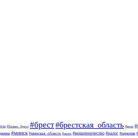
#брест
#брестская_область
#
ёза
#вело
#бизнес_брест
#минск
#мошенничество
#минская_область
#налог
дицина
#мото
#наркотик