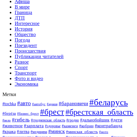
Афиша
В мире
Граница
ДТП
Интересное
История
Общество
Погода
Президент
Происшествия
Публикации читателей
Разное
Спорт
Транспорт
Фото и видео
Экономика
Метки
#беларусь
#авто
#барановичи
#tochka
#автобус
#армия
#брест
#брестская_область
#берёза
#бизнес_брест
#гибель
#дети
#дальнобойщик
#гродно
#вело
#гродненская_область
#зарплата
#животное
#контрабанда
#каменец
#кобрин
#здоровье
#минск
#кража
#литва
#минская_область
#медицина
#мото