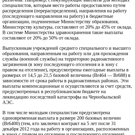
специалистов, которым место работы предоставлено путем
распределения (перераспределения), направления на работу
(последующего направления на работу) в бюджетные
организации, подчиненные Министерству образования,
Министерству культуры, составляют от 20% до 45% от оклада.
В системе Министерства здравоохранения такие выплаты
составляют от 20% до 50% от оклада.
Выпускникам учреждений среднего специального и высшего
образования, направленным на работу или для прохождения
службы (военной службы) на территорию радиоактивного
загрязнения (в зону последующего отселения и в зону с
правом на отселение), предусмотрены ежегодные выплаты в
размерах от 14,5 до 21,5 базовой величины (Br464 — Br688) в
зависимости от срока работы в радиоактивных районах. Эти
выплаты компенсационные и осуществляются за счет средств,
предусмотренных в республиканском бюджете на
ликвидацию последствий катастрофы на Чернобыльской
АЭС.
В том числе молодым специалистам предусмотрена
единовременная выплата в размере 200 базовых величин
(Br6400) (тем, кто заключил контракт на 5 лет после 31
декабря 2012 года на работу в организациях, расположенных
в зонах с правом на отселение и последующего отселения)