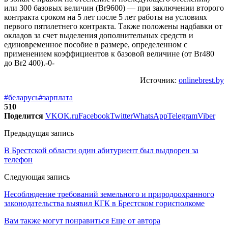
или 300 базовых величин (Br9600) — при заключении второго
контракта сроком на 5 лет после 5 лет работы на условиях
первого пятилетнего контракта. Также положены надбавки от
окладов за счет выделения дополнительных средств и
единовременное пособие в размере, определенном с
применением коэффициентов к базовой величине (от Br480
до Br2 400).-0-
Источник:
onlinebrest.by
#беларусь
#зарплата
510
Поделится
VK
OK.ru
Facebook
Twitter
WhatsApp
Telegram
Viber
Предыдущая запись
В Брестской области один абитуриент был выдворен за
телефон
Следующая запись
Несоблюдение требований земельного и природоохранного
законодательства выявил КГК в Брестском горисполкоме
Вам также могут понравиться
Еще от автора