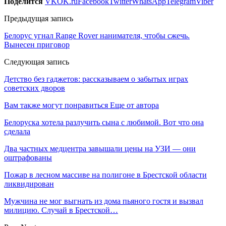
Поделится
VK
OK.ru
Facebook
Twitter
WhatsApp
Telegram
Viber
Предыдущая запись
Белорус угнал Range Rover нанимателя, чтобы сжечь.
Вынесен приговор
Следующая запись
Детство без гаджетов: рассказываем о забытых играх
советских дворов
Вам также могут понравиться
Еще от автора
Белоруска хотела разлучить сына с любимой. Вот что она
сделала
Два частных медцентра завышали цены на УЗИ — они
оштрафованы
Пожар в лесном массиве на полигоне в Брестской области
ликвидирован
Мужчина не мог выгнать из дома пьяного гостя и вызвал
милицию. Случай в Брестской…