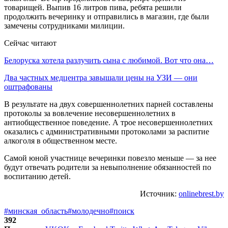
товарищей. Выпив 16 литров пива, ребята решили
продолжить вечеринку и отправились в магазин, где были
замечены сотрудниками милиции.
Сейчас читают
Белоруска хотела разлучить сына с любимой. Вот что она…
Два частных медцентра завышали цены на УЗИ — они
оштрафованы
В результате на двух совершеннолетних парней составлены
протоколы за вовлечение несовершеннолетних в
антиобщественное поведение. А трое несовершеннолетних
оказались с административными протоколами за распитие
алкоголя в общественном месте.
Самой юной участнице вечеринки повезло меньше — за нее
будут отвечать родители за невыполнение обязанностей по
воспитанию детей.
Источник:
onlinebrest.by
#минская_область
#молодечно
#поиск
392