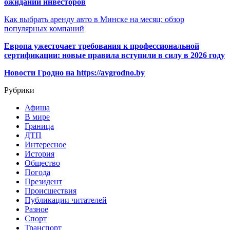
ожиданий инвесторов
Как выбрать аренду авто в Минске на месяц: обзор
популярных компаний
Европа ужесточает требования к профессиональной
сертификации: новые правила вступили в силу в 2026 году
Новости Гродно на https://avgrodno.by
Рубрики
Афиша
В мире
Граница
ДТП
Интересное
История
Общество
Погода
Президент
Происшествия
Публикации читателей
Разное
Спорт
Транспорт