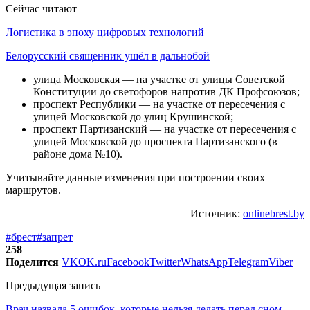
Сейчас читают
Логистика в эпоху цифровых технологий
Белорусский священник ушёл в дальнобой
улица Московская — на участке от улицы Советской
Конституции до светофоров напротив ДК Профсоюзов;
проспект Республики — на участке от пересечения с
улицей Московской до улиц Крушинской;
проспект Партизанский — на участке от пересечения с
улицей Московской до проспекта Партизанского (в
районе дома №10).
Учитывайте данные изменения при построении своих
маршрутов.
Источник:
onlinebrest.by
#брест
#запрет
258
Поделится
VK
OK.ru
Facebook
Twitter
WhatsApp
Telegram
Viber
Предыдущая запись
Врач назвала 5 ошибок, которые нельзя делать перед сном