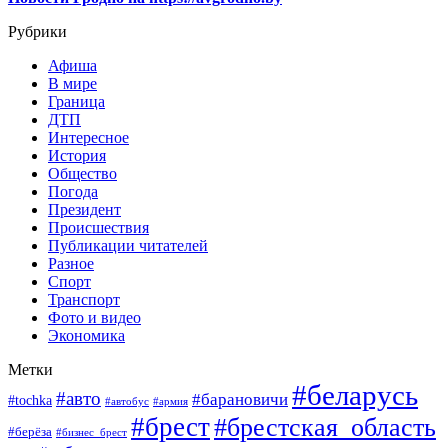
Рубрики
Афиша
В мире
Граница
ДТП
Интересное
История
Общество
Погода
Президент
Происшествия
Публикации читателей
Разное
Спорт
Транспорт
Фото и видео
Экономика
Метки
#беларусь
#авто
#барановичи
#tochka
#автобус
#армия
#брест
#брестская_область
#берёза
#бизнес_брест