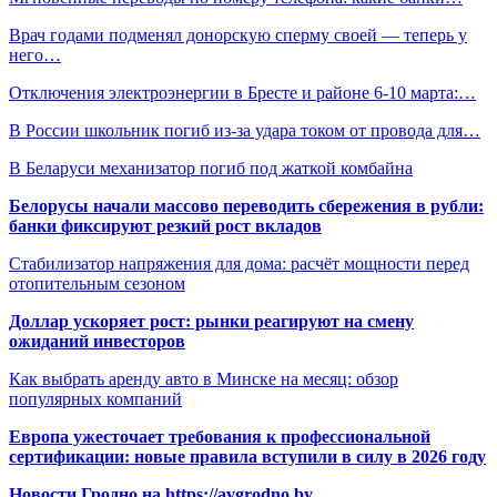
Врач годами подменял донорскую сперму своей — теперь у
него…
Отключения электроэнергии в Бресте и районе 6-10 марта:…
В России школьник погиб из-за удара током от провода для…
В Беларуси механизатор погиб под жаткой комбайна
Белорусы начали массово переводить сбережения в рубли:
банки фиксируют резкий рост вкладов
Стабилизатор напряжения для дома: расчёт мощности перед
отопительным сезоном
Доллар ускоряет рост: рынки реагируют на смену
ожиданий инвесторов
Как выбрать аренду авто в Минске на месяц: обзор
популярных компаний
Европа ужесточает требования к профессиональной
сертификации: новые правила вступили в силу в 2026 году
Новости Гродно на https://avgrodno.by