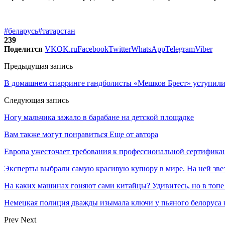
#беларусь
#татарстан
239
Поделится
VK
OK.ru
Facebook
Twitter
WhatsApp
Telegram
Viber
Предыдущая запись
В домашнем спарринге гандболисты «Мешков Брест» уступили
Следующая запись
Ногу мальчика зажало в барабане на детской площадке
Вам также могут понравиться
Еще от автора
Европа ужесточает требования к профессиональной сертифик
Эксперты выбрали самую красивую купюру в мире. На ней звез
На каких машинах гоняют сами китайцы? Удивитесь, но в топе
Немецкая полиция дважды изымала ключи у пьяного белоруса 
Prev
Next