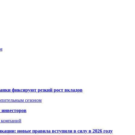
ям
банки фиксируют резкий рост вкладов
топительным сезоном
 инвесторов
х компаний
кации: новые правила вступили в силу в 2026 году