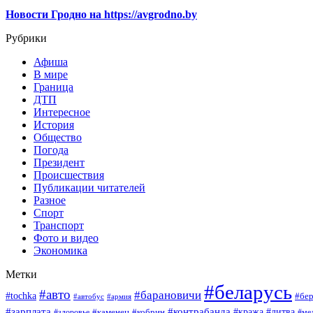
Новости Гродно на https://avgrodno.by
Рубрики
Афиша
В мире
Граница
ДТП
Интересное
История
Общество
Погода
Президент
Происшествия
Публикации читателей
Разное
Спорт
Транспорт
Фото и видео
Экономика
Метки
#беларусь
#авто
#барановичи
#tochka
#бер
#автобус
#армия
#зарплата
#контрабанда
#кража
#литва
#каменец
#кобрин
#ме
#здоровье