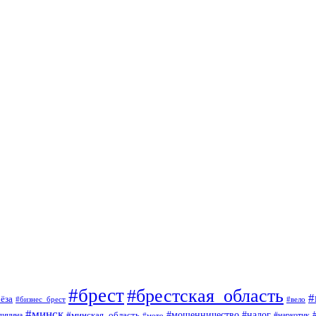
#брест
#брестская_область
#
ёза
#вело
#бизнес_брест
#минск
#мошенничество
#минская_область
#налог
дицина
#мото
#наркотик