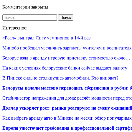
Комментарии закрыты.
Интересное:
«Реал» выиграл Лигу чемпионов в 14-й раз
Минобр пообещал увеличить зарплаты учителям и воспитател
Белорус взял в аренду игровую приставку стоимостью около…
На каких условиях белорусские банки сейчас выдают валюту
В Пинске сильно столкнулись автомобили. Кто виноват?
Белорусы начали массово переводить сбережения в рубли: 
Стабилизатор напряжения для дома: расчёт мощности перед о
Доллар ускоряет рост: рынки реагируют на смену ожиданий
Как выбрать аренду авто в Минске на месяц: обзор популярны
Европа ужесточает требования к профессиональной сертифи