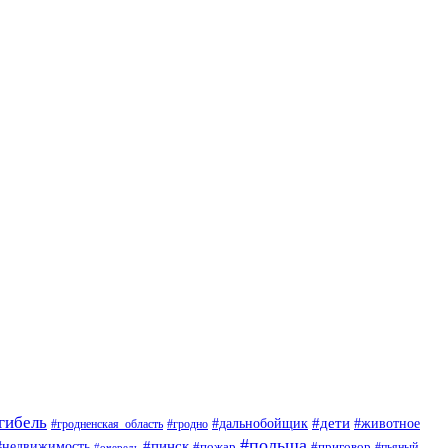
гибель
#дети
#животное
#дальнобойщик
#гродно
#гродненская_область
#польша
#недвижимость
#пинск
#пожар
#приговор
#пьяный
#очередь